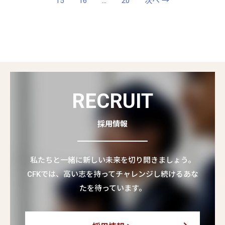
15
16
…
20
次へ →
RECRUIT
採用情報
私たちと一緒に新しい未来を切り開きましょう。
CFKでは、高い志を持ってチャレンジし続けるあな
たを待っています。