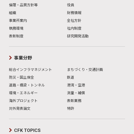
倫理・品質方針等
役員
組織
財務情報
事業所案内
全社方針
執務環境
社内制度
表彰制度
研究開発活動
事業分野
総合インフラマネジメント
まちづくり・交通計画
防災・国土保全
鉄道
道路・橋梁・トンネル
港湾・空港
環境・エネルギー
測量・補償
海外プロジェクト
表彰業務
対外発表論文
特許
CFK TOPICS