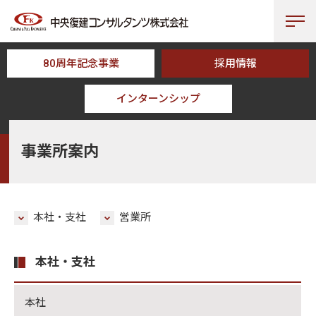
80周年記念事業
採用情報
インターンシップ
HOME
CFKについて
事業所案内
事業所案内
本社・支社
営業所
本社・支社
本社