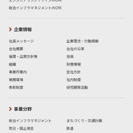
エンジニアリングデザインのCFK
総合インフラマネジメントのCFK
企業情報
社長メッセージ
企業理念・行動規範
会社概要
会社の沿革
倫理・品質方針等
役員
組織
財務情報
事業所案内
全社方針
執務環境
社内制度
表彰制度
研究開発活動
事業分野
総合インフラマネジメント
まちづくり・交通計画
防災・国土保全
鉄道