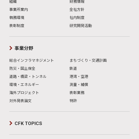
組織
財務情報
事業所案内
全社方針
執務環境
社内制度
表彰制度
研究開発活動
事業分野
総合インフラマネジメント
まちづくり・交通計画
防災・国土保全
鉄道
道路・橋梁・トンネル
港湾・空港
環境・エネルギー
測量・補償
海外プロジェクト
表彰業務
対外発表論文
特許
CFK TOPICS