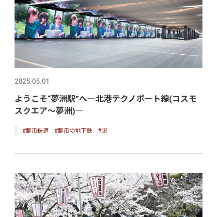
2025.05.01
ようこそ“夢洲駅”へ―北港テクノポート線(コスモ
スクエア～夢洲)―
#都市鉄道
#都市の地下鉄
#駅