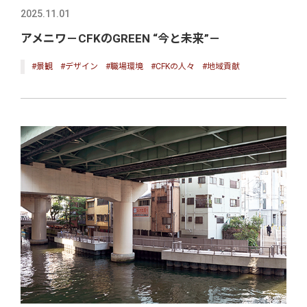
2025.11.01
アメニワ－CFKのGREEN “今と未来”－
#景観
#デザイン
#職場環境
#CFKの人々
#地域貢献