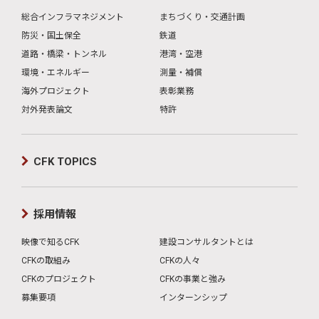
総合インフラマネジメント
まちづくり・交通計画
防災・国土保全
鉄道
道路・橋梁・トンネル
港湾・空港
環境・エネルギー
測量・補償
海外プロジェクト
表彰業務
対外発表論文
特許
CFK TOPICS
採用情報
映像で知るCFK
建設コンサルタントとは
CFKの取組み
CFKの人々
CFKのプロジェクト
CFKの事業と強み
募集要項
インターンシップ