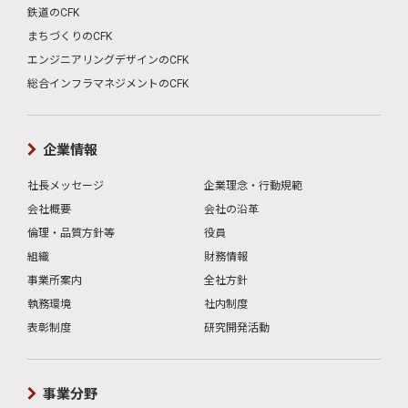
鉄道のCFK
まちづくりのCFK
エンジニアリングデザインのCFK
総合インフラマネジメントのCFK
企業情報
社長メッセージ
企業理念・行動規範
会社概要
会社の沿革
倫理・品質方針等
役員
組織
財務情報
事業所案内
全社方針
執務環境
社内制度
表彰制度
研究開発活動
事業分野