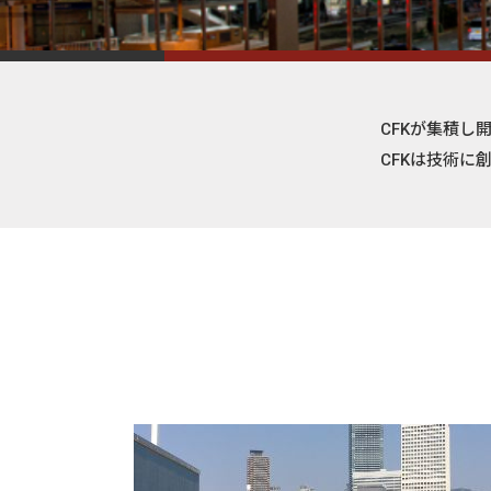
CFKが集積し
CFKは技術に