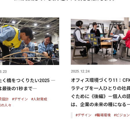
2025.12.24
3.23
オフィス環境づくり11：CF
く橋をつくりたい2025 ―
ラティブを一人ひとりの社
は最後の1秒まで―
ぐために《後編》－個人の
梁設計
#デザイン
#人財育成
は、企業の未来の種になる
FKの人々
#デザイン
#職場環境
#ビジョン