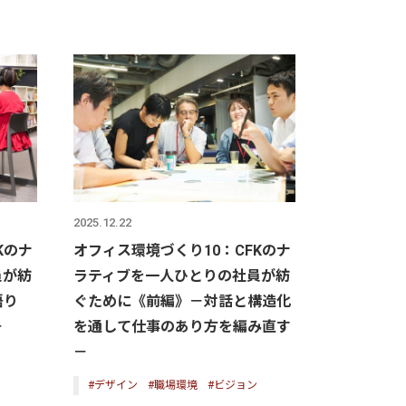
2025.12.22
Kのナ
オフィス環境づくり10：CFKのナ
員が紡
ラティブを一人ひとりの社員が紡
語り
ぐために《前編》－対話と構造化
－
を通して仕事のあり方を編み直す
－
#デザイン
#職場環境
#ビジョン