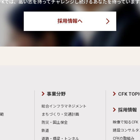
CFKでは、高い志を持ってチャレンジし続けるあなたを待っています
採用情報へ
事業分野
CFK TOP
総合インフラマネジメント
採用情報
範
まちづくり・交通計画
映像で知るCFK
防災・国土保全
建設コンサルタ
鉄道
CFKの取組み
道路・橋梁・トンネル