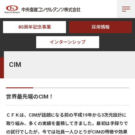
80周年記念事業
採用情報
インターンシップ
HOME
事業分野
総合インフラマネジメント
CIM
CIM
世界最先端のCIM！
ＣＦＫは、CIMが話題になる前の平成19年から3次元設計に
取り組み、多くの実績を蓄積してきました。最初は手探りで
の試行でしたが、今では社員一人ひとりがCIMの特徴や効果