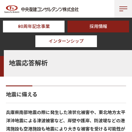
80周年記念事業
採用情報
インターンシップ
HOME
事業分野
港湾・空港
地震応答解析
地震応答解析
地震に備える
兵庫県南部地震の際に発生した液状化被害や、東北地方太平
洋沖地震による津波被害など、岸壁や護岸、防波堤などの港
湾施設も空港施設も地震により大きな被害を受ける可能性が