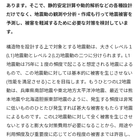
あります。そこで、静的安定計算や動的解析などの各種設計
だけでなく、地震動の観測や分析・作成も行って地震被害を
予測し、被害を軽減するために必要な対策を検討していま
す。
構造物を設計する上で対象とする地震動は、大きくレベル１
(L1)地震動とレベル２(L2)地震動の二つに分けられます。L1
地震動は75年に１度の頻度で起こると想定される地震による
もので、この地震動に対しては基本的に被害を生じさせない
(性能を満足させる)ことを目指します。もうひとつのL2地震
動は、兵庫県南部地震や東北地方太平洋沖地震、最近では熊
本地震や北海道胆振東部地震のように、発生する頻度は非常
に低いもののひとたび発生すれば甚大な被害をもたらす地震
によるものです。このL2地震動に対して全く被害を生じさせ
ないとすると膨大な対策費用が必要になることから、用途や
利用頻度及び重要度に応じてどの程度の被害までは許容し、