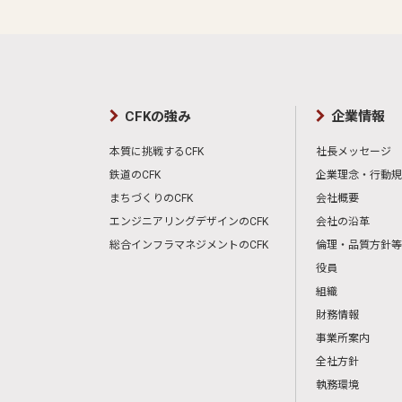
CFKの強み
企業情報
本質に挑戦するCFK
社長メッセージ
鉄道のCFK
企業理念・行動規
まちづくりのCFK
会社概要
エンジニアリングデザインのCFK
会社の沿革
総合インフラマネジメントのCFK
倫理・品質方針等
役員
組織
財務情報
事業所案内
全社方針
執務環境