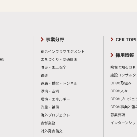
事業分野
CFK TOP
総合インフラマネジメント
採用情報
範
まちづくり・交通計画
映像で知るCFK
防災・国土保全
建設コンサルタ
鉄道
CFKの取組み
道路・橋梁・トンネル
CFKの人々
港湾・空港
CFKのプロジェ
環境・エネルギー
CFKの事業と強
測量・補償
募集要項
海外プロジェクト
インターンシッ
表彰業務
対外発表論文