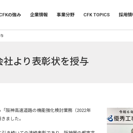
CFKの強み
企業情報
事業分野
CFK TOPICS
採用情
与
会社より表彰状を授与
「阪神高速道路の機能強化検討業務（2022年
頂きました。