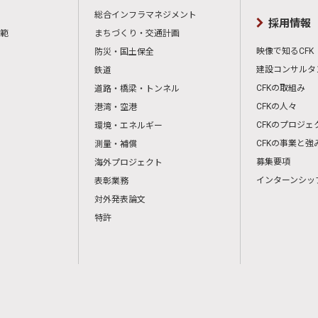
総合インフラマネジメント
採用情報
範
まちづくり・交通計画
映像で知るCFK
防災・国土保全
建設コンサルタ
鉄道
CFKの取組み
道路・橋梁・トンネル
CFKの人々
港湾・空港
CFKのプロジェ
環境・エネルギー
CFKの事業と強
測量・補償
募集要項
海外プロジェクト
インターンシッ
表彰業務
対外発表論文
特許