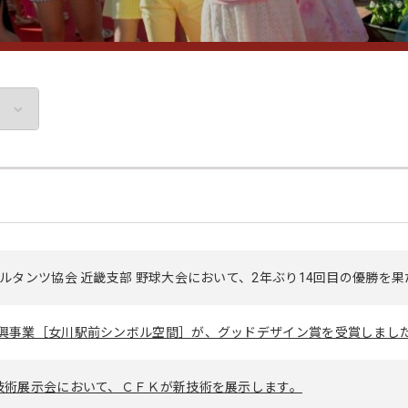
サルタンツ協会 近畿支部 野球大会において、2年ぶり14回目の優勝を
復興事業［女川駅前シンボル空間］が、グッドデザイン賞を受賞しまし
の技術展示会において、ＣＦＫが新技術を展示します。