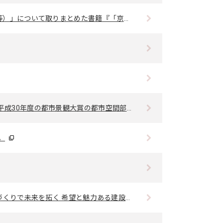
『「京のみち」クルマから人へ』が出版されました。
空間部門で、国土交通大臣賞(大賞)を受賞しました。
。
と魅力ある建設産業を目指して」が掲載されました。