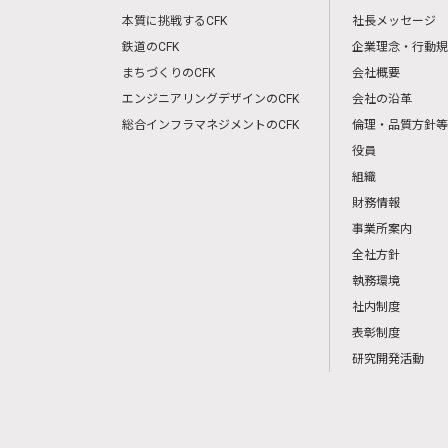
本質に挑戦するCFK
社長メッセージ
鉄道のCFK
企業理念・行動規
まちづくりのCFK
会社概要
エンジニアリングデザインのCFK
会社の沿革
総合インフラマネジメントのCFK
倫理・品質方針等
役員
組織
財務情報
事業所案内
全社方針
執務環境
社内制度
表彰制度
研究開発活動