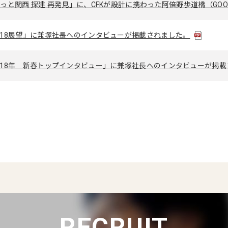
っと関西 探建 再発見」に、CFKが設計に携わった阿倍野歩道橋（GOOD D
2018展望」に兼塚社長へのインタビューが掲載されました。
2018年 新春トップインタビュー」に兼塚社長へのインタビューが掲
RECRUIT