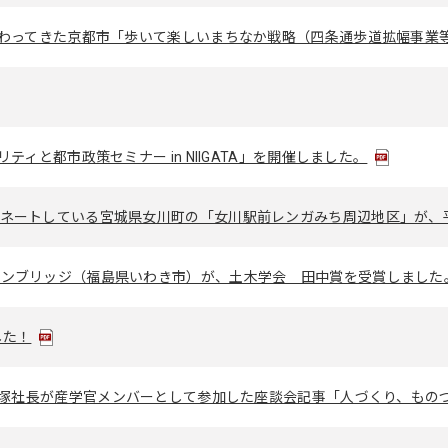
た京都市「歩いて楽しいまちなか戦略（四条通歩道拡幅事業等）」について取りまとめた書籍
ティと都市政策セミナー in NIIGATA」を開催しました。
いる宮城県女川町の「女川駅前レンガみち周辺地区」が、平成30年度の都市景観大賞の都市
リンブリッジ（福島県いわき市）が、土木学会 田中賞を受賞しました
した！
長が産学官メンバーとして参加した座談会記事「人づくり、ものづくりで未来を拓く 希望