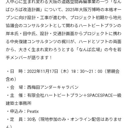
人中心に生まれ変わる大阪の道路空間再編事業の一つ「なん
ばひろば改造計画」について、2025年大阪万博時の本格オー
プンに向け設計・工事が進む中、プロジェクト初期から地元
協議会のコンサルタントとして関わるハートビートプランの
岸本氏・田中氏、設計・交通計画面からプロジェクトに携わ
る中央復建コンサルタンツの梶川が、ハードとソフトの両面
から、大きく生まれ変わろうとする「なんば広場」の今を若
手メンバーが語ります！
・日 時：2022年11月17日（木）18：30〜21：00（懇親会
含め）
・会 場：西梅田アンダーキャラバン
・主 催：有限会社ハートビートプラン＋SPACESPACE一級
建築士事務所
・申込み：Peatix
・定 員：30名（現地参加のみ・オンライン配信はありませ
ん）