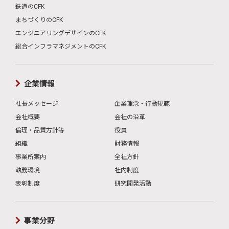
鉄道のCFK
まちづくりのCFK
エンジニアリングデザインのCFK
総合インフラマネジメントのCFK
企業情報
社長メッセージ
企業理念・行動規範
会社概要
会社の沿革
倫理・品質方針等
役員
組織
財務情報
事業所案内
全社方針
執務環境
社内制度
表彰制度
研究開発活動
事業分野