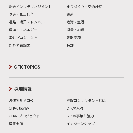
総合インフラマネジメント
まちづくり・交通計画
防災・国土保全
鉄道
道路・橋梁・トンネル
港湾・空港
環境・エネルギー
測量・補償
海外プロジェクト
表彰業務
対外発表論文
特許
CFK TOPICS
採用情報
映像で知るCFK
建設コンサルタントとは
CFKの取組み
CFKの人々
CFKのプロジェクト
CFKの事業と強み
募集要項
インターンシップ