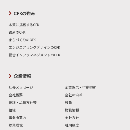
CFKの強み
本質に挑戦するCFK
鉄道のCFK
まちづくりのCFK
エンジニアリングデザインのCFK
総合インフラマネジメントのCFK
企業情報
社長メッセージ
企業理念・行動規範
会社概要
会社の沿革
倫理・品質方針等
役員
組織
財務情報
事業所案内
全社方針
執務環境
社内制度