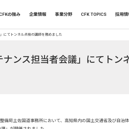
CFKの強み
企業情報
事業分野
CFK TOPICS
採用情
」にてトンネル点検の講師を務めました
テナンス担当者会議」にてトン
国地方整備局土佐国道事務所において、高知県内の国土交通省及び自治
会議」が開催されました。