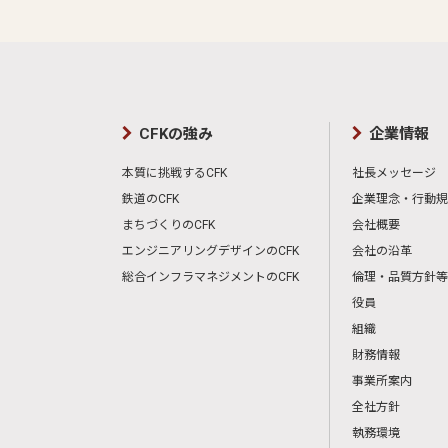
CFKの強み
企業情報
本質に挑戦するCFK
社長メッセージ
鉄道のCFK
企業理念・行動規
まちづくりのCFK
会社概要
エンジニアリングデザインのCFK
会社の沿革
総合インフラマネジメントのCFK
倫理・品質方針等
役員
組織
財務情報
事業所案内
全社方針
執務環境