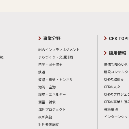
事業分野
CFK TOP
総合インフラマネジメント
採用情報
範
まちづくり・交通計画
映像で知るCFK
防災・国土保全
建設コンサルタ
鉄道
CFKの取組み
道路・橋梁・トンネル
CFKの人々
港湾・空港
CFKのプロジェ
環境・エネルギー
CFKの事業と強
測量・補償
募集要項
海外プロジェクト
インターンシッ
表彰業務
対外発表論文