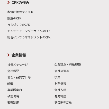
CFKの強み
本質に挑戦するCFK
鉄道のCFK
まちづくりのCFK
エンジニアリングデザインのCFK
総合インフラマネジメントのCFK
企業情報
社長メッセージ
企業理念・行動規範
会社概要
会社の沿革
倫理・品質方針等
役員
組織
財務情報
事業所案内
全社方針
執務環境
社内制度
表彰制度
研究開発活動