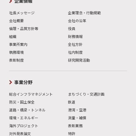
企業情報
社長メッセージ
企業理念・行動規範
会社概要
会社の沿革
倫理・品質方針等
役員
組織
財務情報
事業所案内
全社方針
執務環境
社内制度
表彰制度
研究開発活動
事業分野
総合インフラマネジメント
まちづくり・交通計画
防災・国土保全
鉄道
道路・橋梁・トンネル
港湾・空港
環境・エネルギー
測量・補償
海外プロジェクト
表彰業務
対外発表論文
特許