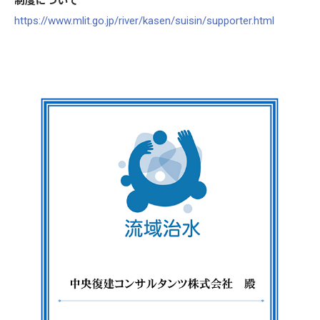
制度について
https://www.mlit.go.jp/river/kasen/suisin/supporter.html