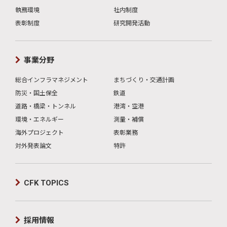
執務環境
社内制度
表彰制度
研究開発活動
事業分野
総合インフラマネジメント
まちづくり・交通計画
防災・国土保全
鉄道
道路・橋梁・トンネル
港湾・空港
環境・エネルギー
測量・補償
海外プロジェクト
表彰業務
対外発表論文
特許
CFK TOPICS
採用情報