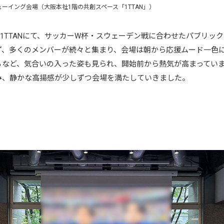
ーイング会場（大阪本社1階の共創スペース「1TTAN」）
阪本社1TTANにて、サッカーW杯・スウェーデン戦に合わせたパブリ
ず、多くのメンバーが続々と集まり、会場は朝から応援ムード一色に
るなど、気合いの入った姿も見られ、開始前から熱気が高まってい
み、静かな高揚感が少しずつ会場を満たしていきました。