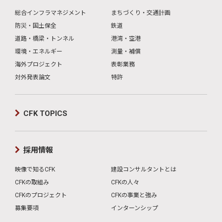
総合インフラマネジメント
まちづくり・交通計画
防災・国土保全
鉄道
道路・橋梁・トンネル
港湾・空港
環境・エネルギー
測量・補償
海外プロジェクト
表彰業務
対外発表論文
特許
CFK TOPICS
採用情報
映像で知るCFK
建設コンサルタントとは
CFKの取組み
CFKの人々
CFKのプロジェクト
CFKの事業と強み
募集要項
インターンシップ