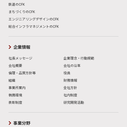
鉄道のCFK
まちづくりのCFK
エンジニアリングデザインのCFK
総合インフラマネジメントのCFK
企業情報
社長メッセージ
企業理念・行動規範
会社概要
会社の沿革
倫理・品質方針等
役員
組織
財務情報
事業所案内
全社方針
執務環境
社内制度
表彰制度
研究開発活動
事業分野