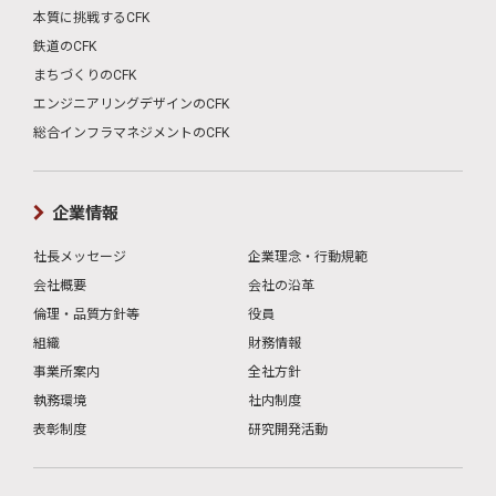
本質に挑戦するCFK
鉄道のCFK
まちづくりのCFK
エンジニアリングデザインのCFK
総合インフラマネジメントのCFK
企業情報
社長メッセージ
企業理念・行動規範
会社概要
会社の沿革
倫理・品質方針等
役員
組織
財務情報
事業所案内
全社方針
執務環境
社内制度
表彰制度
研究開発活動