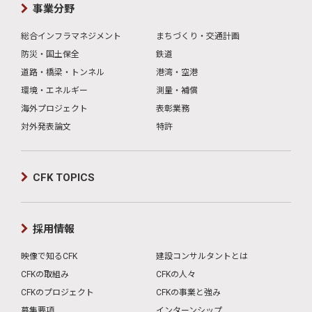
事業分野
総合インフラマネジメント
まちづくり・交通計画
防災・国土保全
鉄道
道路・橋梁・トンネル
港湾・空港
環境・エネルギー
測量・補償
海外プロジェクト
表彰業務
対外発表論文
特許
CFK TOPICS
採用情報
映像で知るCFK
建設コンサルタントとは
CFKの取組み
CFKの人々
CFKのプロジェクト
CFKの事業と強み
募集要項
インターンシップ