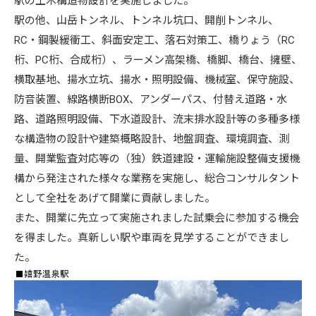
駅の土木構造物設計を実施しました。
駅の他、山岳トンネル、トンネル坑口、開削トンネル、
RC・鋼製緩衝工、斜面安定工、落石対策工、橋りょう（RC
桁、PC桁、合成桁）、ラーメン高架橋、橋脚、橋台、擁壁、
横取基地、揚水立坑、揚水・照明設備、機械室、保守施設、
防音装置、線路横断BOX、アンダーパス、付替え道路・水
路、道路照明設備、下水道設計、流末排水設計等の多種多様
な構造物の設計や建築概略設計、地盤調査、環境調査、測
量、開業監査対応等の（独）鉄道建設・運輸施設整備支援機
構から発注された様々な業務を実施し、総合コンサルタント
として全社をあげて開業に貢献しました。
また、開業に先立って実施されました試乗会に参加する機会
を得ました。真新しい駅や車両を見学することができまし
た。