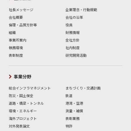
社長メッセージ
企業理念・行動規範
会社概要
会社の沿革
倫理・品質方針等
役員
組織
財務情報
事業所案内
全社方針
執務環境
社内制度
表彰制度
研究開発活動
事業分野
総合インフラマネジメント
まちづくり・交通計画
防災・国土保全
鉄道
道路・橋梁・トンネル
港湾・空港
環境・エネルギー
測量・補償
海外プロジェクト
表彰業務
対外発表論文
特許