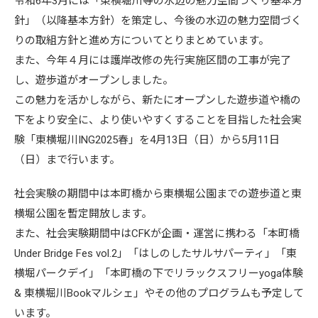
令和6年3月には「東横堀川等の水辺の魅力空間づくり基本方
針」（以降基本方針）を策定し、今後の水辺の魅力空間づく
りの取組方針と進め方についてとりまとめています。
また、今年４月には護岸改修の先行実施区間の工事が完了
し、遊歩道がオープンしました。
この魅力を活かしながら、新たにオープンした遊歩道や橋の
下をより安全に、より使いやすくすることを目指した社会実
験「東横堀川ING2025春」を4月13日（日）から5月11日
（日）まで行います。
社会実験の期間中は本町橋から東横堀公園までの遊歩道と東
横堀公園を暫定開放します。
また、社会実験期間中はCFKが企画・運営に携わる「本町橋
Under Bridge Fes vol.2」「はしのしたサルサパーティ」「東
横堀パークデイ」「本町橋の下でリラックスフリーyoga体験
& 東横堀川Bookマルシェ」やその他のプログラムも予定して
います。