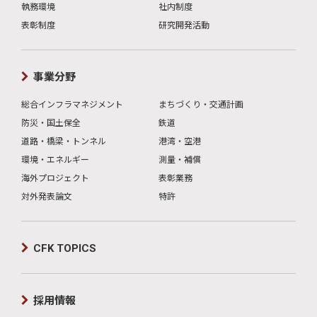
執務環境
社内制度
表彰制度
研究開発活動
事業分野
総合インフラマネジメント
まちづくり・交通計画
防災・国土保全
鉄道
道路・橋梁・トンネル
港湾・空港
環境・エネルギー
測量・補償
海外プロジェクト
表彰業務
対外発表論文
特許
CFK TOPICS
採用情報