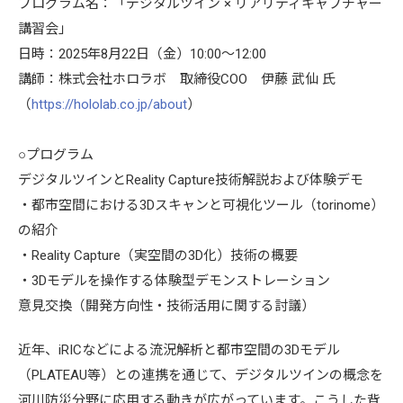
プログラム名：「デジタルツイン × リアリティキャプチャー
講習会」
日時：2025年8月22日（金）10:00～12:00
講師：株式会社ホロラボ 取締役COO 伊藤 武仙 氏
（
https://hololab.co.jp/about
）
○プログラム
デジタルツインとReality Capture技術解説および体験デモ
・都市空間における3Dスキャンと可視化ツール（torinome）
の紹介
・Reality Capture（実空間の3D化）技術の概要
・3Dモデルを操作する体験型デモンストレーション
意見交換（開発方向性・技術活用に関する討議）
近年、iRICなどによる流況解析と都市空間の3Dモデル
（PLATEAU等）との連携を通じて、デジタルツインの概念を
河川防災分野に応用する動きが広がっています。こうした背