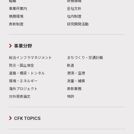
組織
財務情報
事業所案内
全社方針
執務環境
社内制度
表彰制度
研究開発活動
事業分野
総合インフラマネジメント
まちづくり・交通計画
防災・国土保全
鉄道
道路・橋梁・トンネル
港湾・空港
環境・エネルギー
測量・補償
海外プロジェクト
表彰業務
対外発表論文
特許
CFK TOPICS