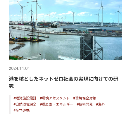
2024.11.01
港を核としたネットゼロ社会の実現に向けての研
究
#港湾施設設計
#環境アセスメント
#環境保全対策
#自然環境保全
#脱炭素・エネルギー
#技術開発
#海外
#産学連携