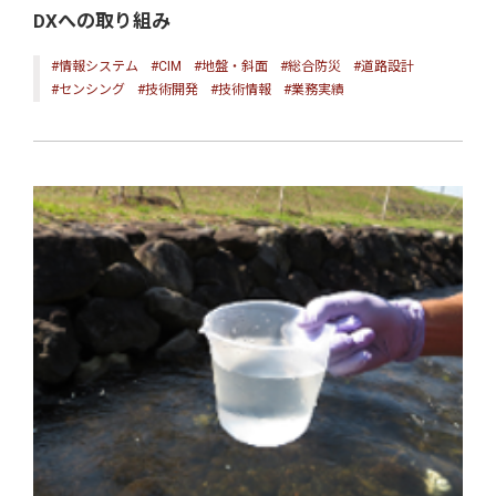
DXへの取り組み
#情報システム
#CIM
#地盤・斜面
#総合防災
#道路設計
#センシング
#技術開発
#技術情報
#業務実績