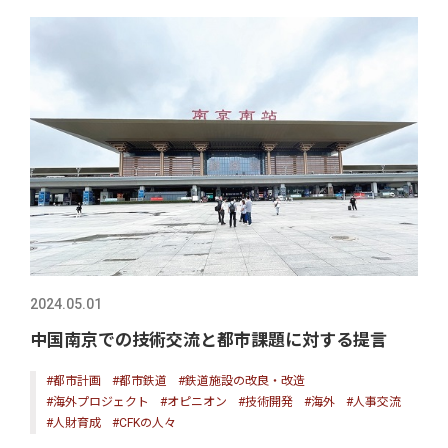
2024.05.01
中国南京での技術交流と都市課題に対する提言
#都市計画
#都市鉄道
#鉄道施設の改良・改造
#海外プロジェクト
#オピニオン
#技術開発
#海外
#人事交流
#人財育成
#CFKの人々