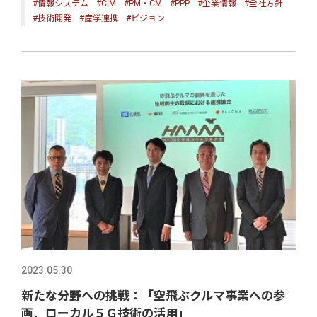
#情報システム
#CIM
#PM・CM
#PPP
#企業情報
#全社方針
#技術開発
#産学連携
#ビジョン
2023.05.30
新たな分野への挑戦：「空飛ぶクルマ事業への参
画、ローカル５Ｇ技術の活用」