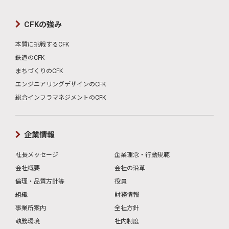
CFKの強み
本質に挑戦するCFK
鉄道のCFK
まちづくりのCFK
エンジニアリングデザインのCFK
総合インフラマネジメントのCFK
企業情報
社長メッセージ
企業理念・行動規範
会社概要
会社の沿革
倫理・品質方針等
役員
組織
財務情報
事業所案内
全社方針
執務環境
社内制度