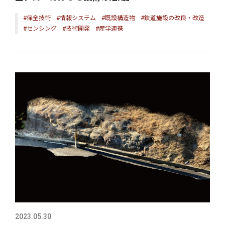
#保全技術
#情報システム
#既設構造物
#鉄道施設の改良・改造
#センシング
#技術開発
#産学連携
2023.05.30