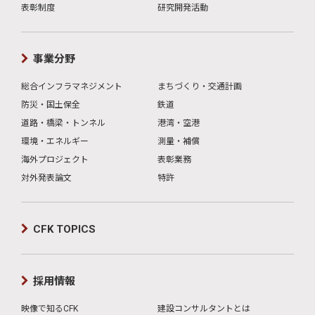
表彰制度
研究開発活動
事業分野
総合インフラマネジメント
まちづくり・交通計画
防災・国土保全
鉄道
道路・橋梁・トンネル
港湾・空港
環境・エネルギー
測量・補償
海外プロジェクト
表彰業務
対外発表論文
特許
CFK TOPICS
採用情報
映像で知るCFK
建設コンサルタントとは