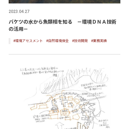
2023.04.27
バケツの水から魚類相を知る －環境ＤＮＡ技術
の活用－
#環境アセスメント
#自然環境保全
#技術開発
#業務実績