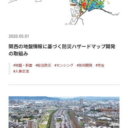
2020.05.01
関西の地盤情報に基づく防災ハザードマップ開発
の取組み
#地盤・斜面
#総合防災
#センシング
#技術開発
#学会
#人事交流