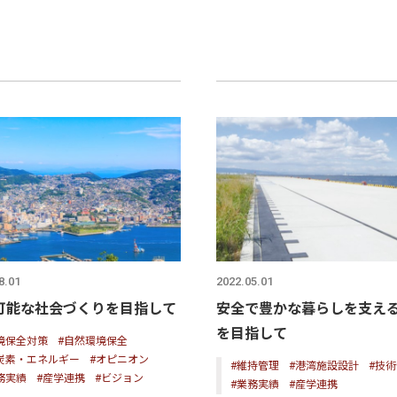
8.01
2022.05.01
可能な社会づくりを目指して
安全で豊かな暮らしを支える
を目指して
境保全対策
#自然環境保全
炭素・エネルギー
#オピニオン
#維持管理
#港湾施設設計
#技
務実績
#産学連携
#ビジョン
#業務実績
#産学連携