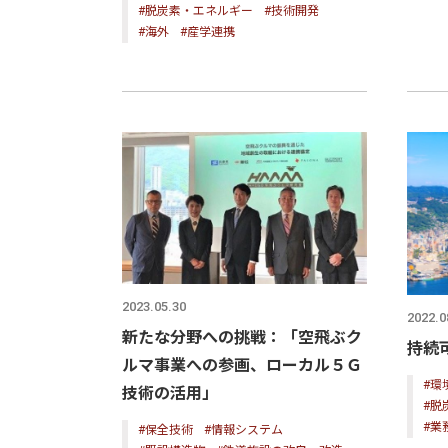
#脱炭素・エネルギー
#技術開発
#海外
#産学連携
2023.05.30
2022.0
新たな分野への挑戦：「空飛ぶク
持続
ルマ事業への参画、ローカル５Ｇ
#環
技術の活用」
#脱
#業
#保全技術
#情報システム