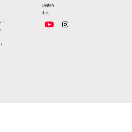
English
中文
クト
み
プ