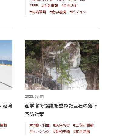
#PPP
#企業情報
#全社方針
#技術開発
#産学連携
#ビジョン
2022.05.01
 港湾
産学官で協議を重ねた巨石の落下
予防対策
術情報
#地盤・斜面
#総合防災
#三次元測量
#センシング
#業務実績
#産学連携