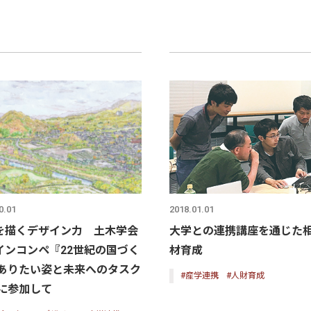
2018.01.01
0.01
大学との連携講座を通じた
を描くデザイン力 土木学会
材育成
インコンペ『22世紀の国づく
 ありたい姿と未来へのタスク
#産学連携
#人財育成
』に参加して