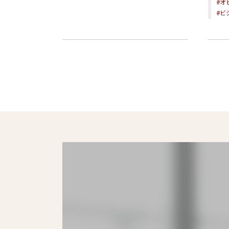
#オ
#ビ