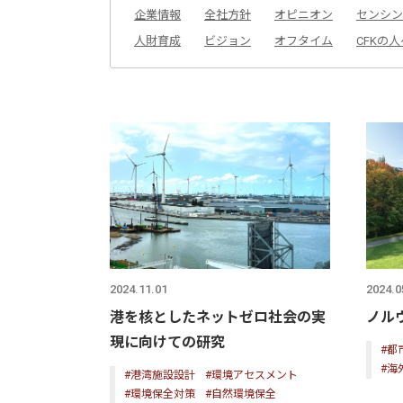
企業情報
全社方針
オピニオン
センシン
人財育成
ビジョン
オフタイム
CFKの人
2024.11.01
2024.0
港を核としたネットゼロ社会の実
ノル
現に向けての研究
#都
#海
#港湾施設設計
#環境アセスメント
#環境保全対策
#自然環境保全