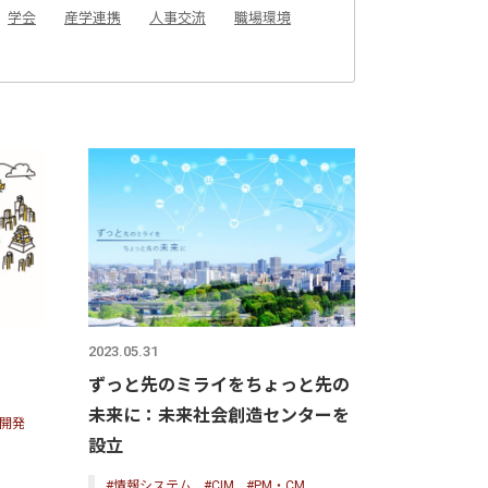
学会
産学連携
人事交流
職場環境
2023.05.31
ずっと先のミライをちょっと先の
未来に：未来社会創造センターを
術開発
設立
#情報システム
#CIM
#PM・CM