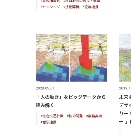
#既設構造物
#鉄道施設の改良・改造
#センシング
#技術開発
#産学連携
2020.05.01
2019.1
「人の動き」をビッグデータから
未来
読み解く
デザ
りー
#総合交通計画
#技術開発
#業務実績
ー 
#産学連携