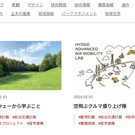
グ
景観
デザイン
技術開発
技術情報
業務実績
海外
々
土木の風景
地域貢献
パークマネジメント
地域交流
5.01
2024.03.01
ウェーから学ぶこと
空飛ぶクルマ盛り上げ隊
市計画
#総合交通計画
#都市計画
#総合交通計画
#技
外プロジェクト
#産学連携
#業務実績
#産学連携