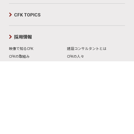
CFK TOPICS
採用情報
映像で知るCFK
建設コンサルタントとは
CFKの取組み
CFKの人々
CFKのプロジェクト
CFKの事業と強み
募集要項
インターンシップ
問い合わせ
English
サイトマップ
中文
サイトのご利用条件
個人情報の取扱い