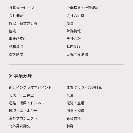
社長メッセージ
企業理念・行動規範
会社概要
会社の沿革
倫理・品質方針等
役員
組織
財務情報
事業所案内
全社方針
執務環境
社内制度
表彰制度
研究開発活動
事業分野
総合インフラマネジメント
まちづくり・交通計画
防災・国土保全
鉄道
道路・橋梁・トンネル
港湾・空港
環境・エネルギー
測量・補償
海外プロジェクト
表彰業務
対外発表論文
特許