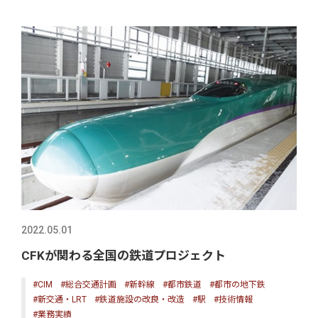
2022.05.01
CFKが関わる全国の鉄道プロジェクト
#CIM
#総合交通計画
#新幹線
#都市鉄道
#都市の地下鉄
#新交通・LRT
#鉄道施設の改良・改造
#駅
#技術情報
#業務実績