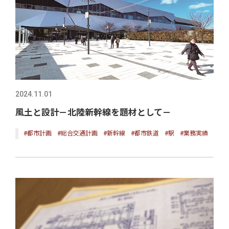
2024.11.01
風土と設計－北陸新幹線を題材として－
#都市計画
#総合交通計画
#新幹線
#都市鉄道
#駅
#業務実績