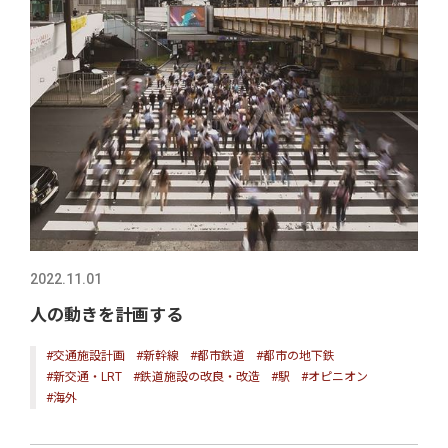
2022.11.01
人の動きを計画する
#交通施設計画
#新幹線
#都市鉄道
#都市の地下鉄
#新交通・LRT
#鉄道施設の改良・改造
#駅
#オピニオン
#海外