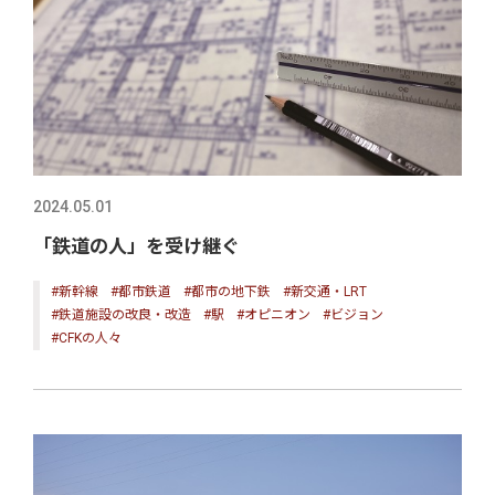
2024.05.01
「鉄道の人」を受け継ぐ
#新幹線
#都市鉄道
#都市の地下鉄
#新交通・LRT
#鉄道施設の改良・改造
#駅
#オピニオン
#ビジョン
#CFKの人々