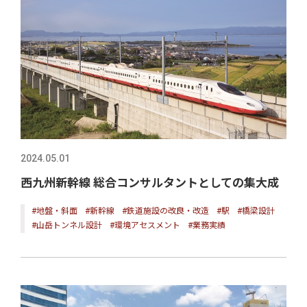
2024.05.01
西九州新幹線 総合コンサルタントとしての集大成
#地盤・斜面
#新幹線
#鉄道施設の改良・改造
#駅
#橋梁設計
#山岳トンネル設計
#環境アセスメント
#業務実績