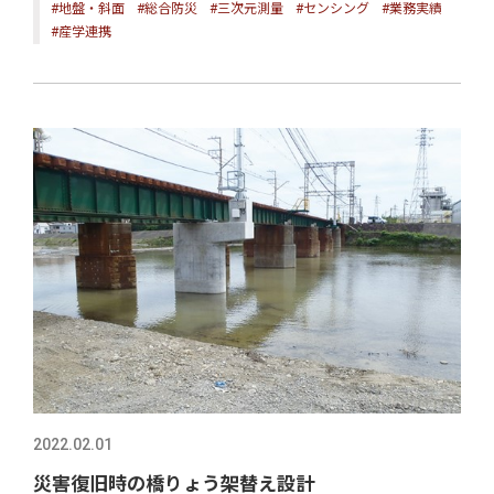
#地盤・斜面
#総合防災
#三次元測量
#センシング
#業務実績
#産学連携
2022.02.01
災害復旧時の橋りょう架替え設計