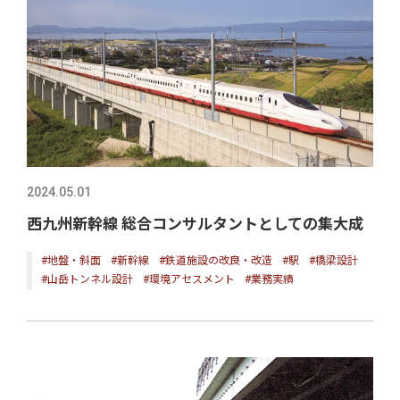
2024.05.01
西九州新幹線 総合コンサルタントとしての集大成
#地盤・斜面
#新幹線
#鉄道施設の改良・改造
#駅
#橋梁設計
#山岳トンネル設計
#環境アセスメント
#業務実績