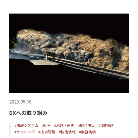
2023.05.30
DXへの取り組み
#情報システム
#CIM
#地盤・斜面
#総合防災
#道路設計
#センシング
#技術開発
#技術情報
#業務実績