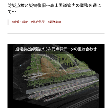
防災点検と災害復旧～高山国道管内の業務を通じ
て～
#地盤・斜面
#総合防災
#業務実績