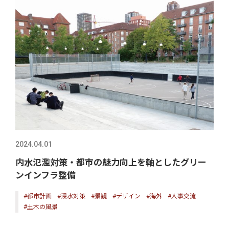
2024.04.01
内水氾濫対策・都市の魅力向上を軸としたグリー
ンインフラ整備
#都市計画
#浸水対策
#景観
#デザイン
#海外
#人事交流
#土木の風景