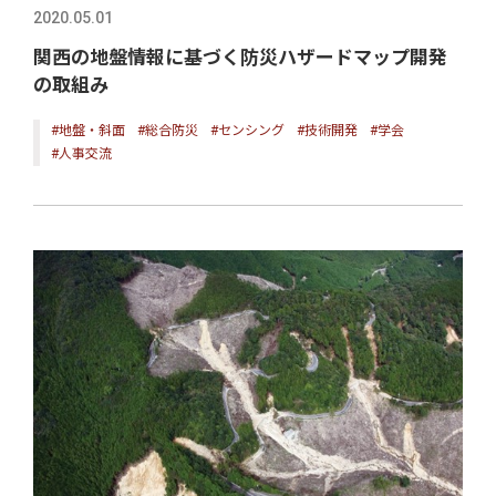
2020.05.01
関西の地盤情報に基づく防災ハザードマップ開発
の取組み
#地盤・斜面
#総合防災
#センシング
#技術開発
#学会
#人事交流