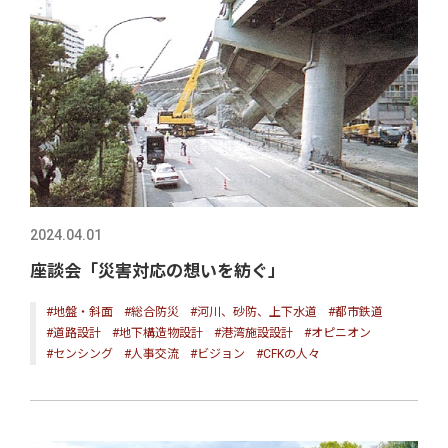
2024.04.01
座談会「災害対応の想いを紡ぐ」
#地盤・斜面
#総合防災
#河川、砂防、上下水道
#都市鉄道
#道路設計
#地下構造物設計
#港湾施設設計
#オピニオン
#センシング
#人事交流
#ビジョン
#CFKの人々