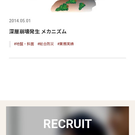
2014.05.01
深層崩壊発生 メカニズム
#地盤・斜面
#総合防災
#業務実績
RECRUIT