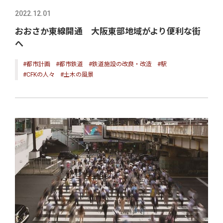
2022.12.01
おおさか東線開通 大阪東部地域がより便利な街
へ
#都市計画
#都市鉄道
#鉄道施設の改良・改造
#駅
#CFKの人々
#土木の風景