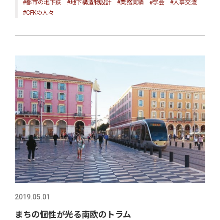
#都市の地下鉄
#地下構造物設計
#業務実績
#学会
#人事交流
#CFKの人々
2019.05.01
まちの個性が光る南欧のトラム