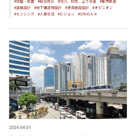
#地盤・斜面
#総合防災
#河川、砂防、上下水道
#都市鉄道
#道路設計
#地下構造物設計
#港湾施設設計
#オピニオン
#センシング
#人事交流
#ビジョン
#CFKの人々
2024.04.01