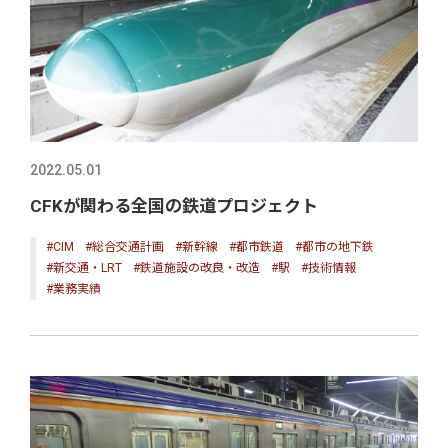
2022.05.01
CFKが関わる全国の鉄道プロジェクト
#CIM
#総合交通計画
#新幹線
#都市鉄道
#都市の地下鉄
#新交通・LRT
#鉄道施設の改良・改造
#駅
#技術情報
#業務実績