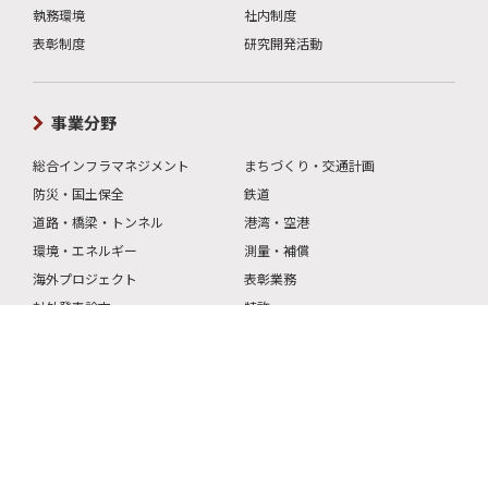
総合インフラマネジメントのCFK
企業情報
社長メッセージ
企業理念・行動規範
会社概要
会社の沿革
倫理・品質方針等
役員
組織
財務情報
事業所案内
全社方針
執務環境
社内制度
表彰制度
研究開発活動
事業分野
総合インフラマネジメント
まちづくり・交通計画
防災・国土保全
鉄道
道路・橋梁・トンネル
港湾・空港