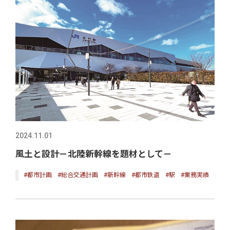
2024.11.01
風土と設計－北陸新幹線を題材として－
#都市計画
#総合交通計画
#新幹線
#都市鉄道
#駅
#業務実績