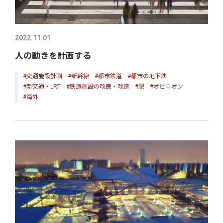
2022.11.01
人の動きを計画する
#交通施設計画
#新幹線
#都市鉄道
#都市の地下鉄
#新交通・LRT
#鉄道施設の改良・改造
#駅
#オピニオン
#海外