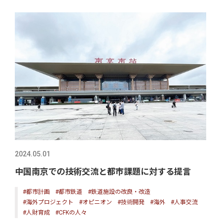
2024.05.01
中国南京での技術交流と都市課題に対する提言
#都市計画
#都市鉄道
#鉄道施設の改良・改造
#海外プロジェクト
#オピニオン
#技術開発
#海外
#人事交流
#人財育成
#CFKの人々