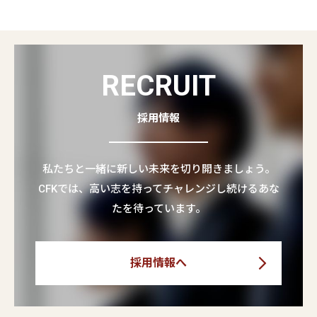
2015.05.01
芳賀・宇都宮LRTの 基本設計に取り組む
#総合交通計画
#新交通・LRT
#業務実績
RECRUIT
採用情報