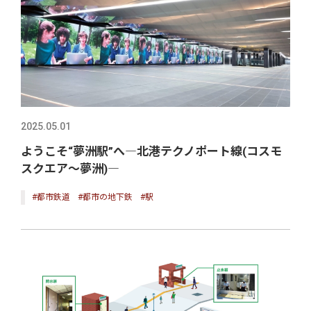
2025.05.01
ようこそ“夢洲駅”へ―北港テクノポート線(コスモ
スクエア～夢洲)―
#都市鉄道
#都市の地下鉄
#駅