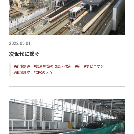
2022.05.01
次世代に繋ぐ
#都市鉄道
#鉄道施設の改良・改造
#駅
#オピニオン
#職場環境
#CFKの人々