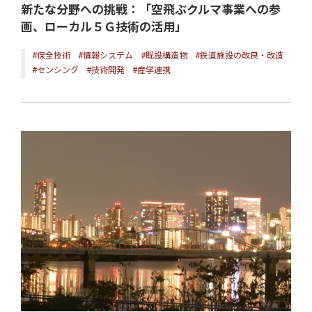
新たな分野への挑戦：「空飛ぶクルマ事業への参
画、ローカル５Ｇ技術の活用」
#保全技術
#情報システム
#既設構造物
#鉄道施設の改良・改造
#センシング
#技術開発
#産学連携