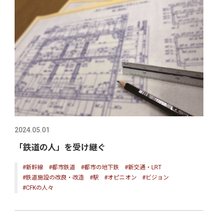
2024.05.01
「鉄道の人」を受け継ぐ
#新幹線
#都市鉄道
#都市の地下鉄
#新交通・LRT
#鉄道施設の改良・改造
#駅
#オピニオン
#ビジョン
#CFKの人々