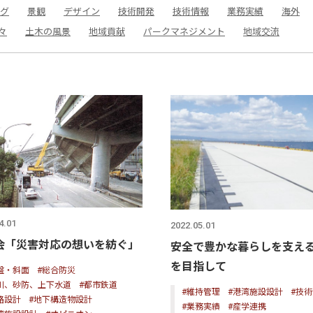
グ
景観
デザイン
技術開発
技術情報
業務実績
海外
々
土木の風景
地域貢献
パークマネジメント
地域交流
4.01
2022.05.01
会「災害対応の想いを紡ぐ」
安全で豊かな暮らしを支える
を目指して
盤・斜面
#総合防災
川、砂防、上下水道
#都市鉄道
#維持管理
#港湾施設設計
#技
路設計
#地下構造物設計
#業務実績
#産学連携