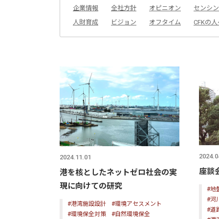
企業情報
全社方針
オピニオン
センシン
人財育成
ビジョン
オフタイム
CFKの人
2024.0
2024.11.01
座談
港を核としたネットゼロ社会の実
現に向けての研究
#地
#河
#港湾施設設計
#環境アセスメント
#道
#環境保全対策
#自然環境保全