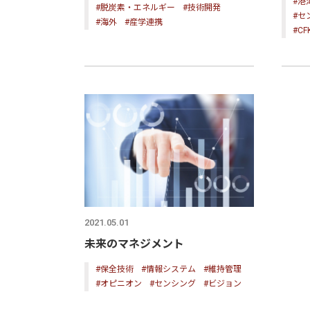
#港
#脱炭素・エネルギー
#技術開発
#セ
#海外
#産学連携
#C
2021.05.01
未来のマネジメント
#保全技術
#情報システム
#維持管理
#オピニオン
#センシング
#ビジョン