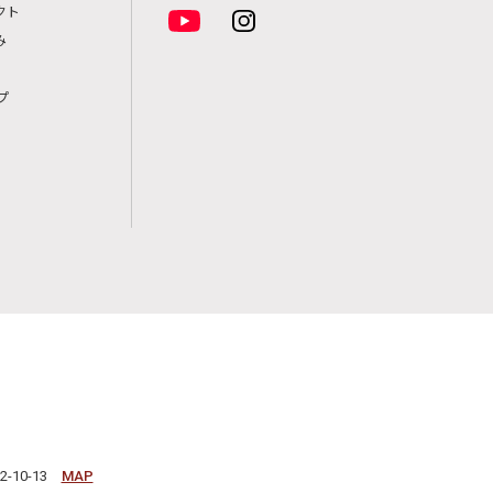
クト
み
プ
-10-13
MAP