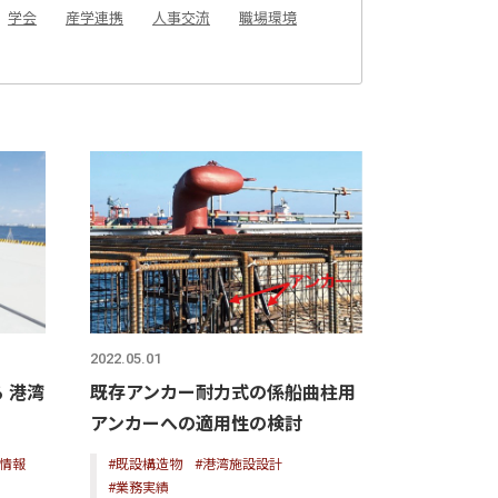
学会
産学連携
人事交流
職場環境
2022.05.01
 港湾
既存アンカー耐力式の係船曲柱用
アンカーへの適用性の検討
術情報
#既設構造物
#港湾施設設計
#業務実績