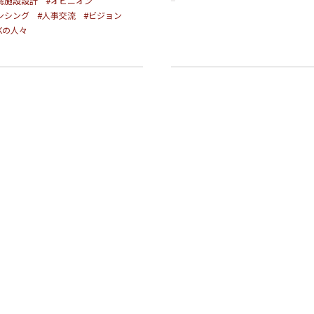
湾施設設計
#オピニオン
ンシング
#人事交流
#ビジョン
FKの人々