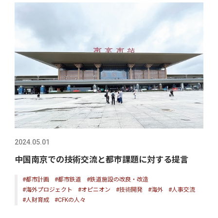
2024.05.01
中国南京での技術交流と都市課題に対する提言
#都市計画
#都市鉄道
#鉄道施設の改良・改造
#海外プロジェクト
#オピニオン
#技術開発
#海外
#人事交流
#人財育成
#CFKの人々