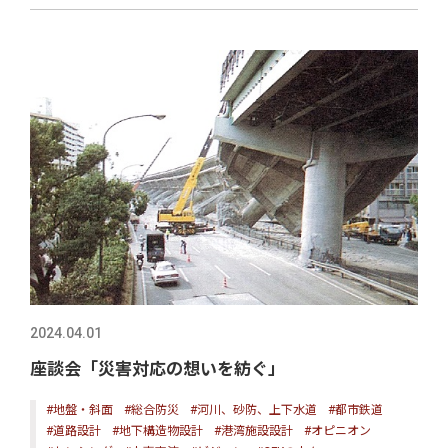
2024.04.01
座談会「災害対応の想いを紡ぐ」
#地盤・斜面
#総合防災
#河川、砂防、上下水道
#都市鉄道
#道路設計
#地下構造物設計
#港湾施設設計
#オピニオン