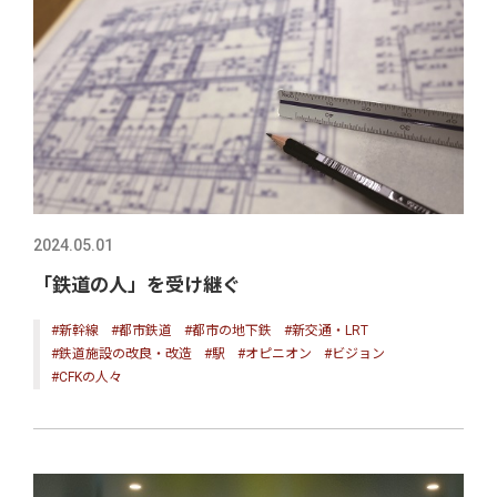
2024.05.01
「鉄道の人」を受け継ぐ
#新幹線
#都市鉄道
#都市の地下鉄
#新交通・LRT
#鉄道施設の改良・改造
#駅
#オピニオン
#ビジョン
#CFKの人々