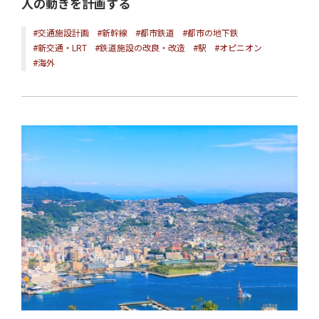
人の動きを計画する
#交通施設計画
#新幹線
#都市鉄道
#都市の地下鉄
#新交通・LRT
#鉄道施設の改良・改造
#駅
#オピニオン
#海外