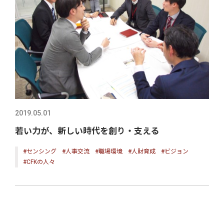
2019.05.01
若い力が、新しい時代を創り・支える
#センシング
#人事交流
#職場環境
#人財育成
#ビジョン
#CFKの人々