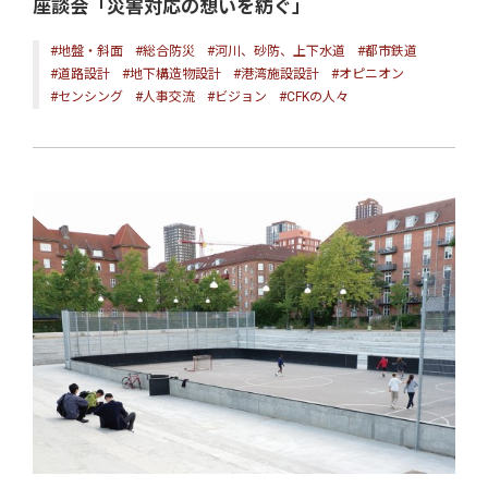
座談会「災害対応の想いを紡ぐ」
#地盤・斜面
#総合防災
#河川、砂防、上下水道
#都市鉄道
#道路設計
#地下構造物設計
#港湾施設設計
#オピニオン
#センシング
#人事交流
#ビジョン
#CFKの人々