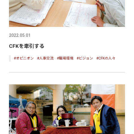
2022.05.01
CFKを牽引する
#オピニオン
#人事交流
#職場環境
#ビジョン
#CFKの人々