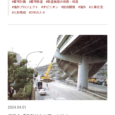
#都市計画
#都市鉄道
#鉄道施設の改良・改造
#海外プロジェクト
#オピニオン
#技術開発
#海外
#人事交流
#人財育成
#CFKの人々
2024.04.01