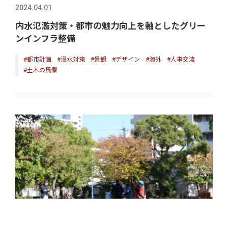
2024.04.01
内水氾濫対策・都市の魅力向上を軸としたグリー
ンインフラ整備
#都市計画
#浸水対策
#景観
#デザイン
#海外
#人事交流
#土木の風景