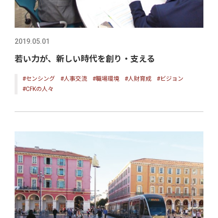
2019.05.01
若い力が、新しい時代を創り・支える
#センシング
#人事交流
#職場環境
#人財育成
#ビジョン
#CFKの人々