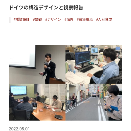
ドイツの構造デザインと視察報告
#橋梁設計
#景観
#デザイン
#海外
#職場環境
#人財育成
2022.05.01