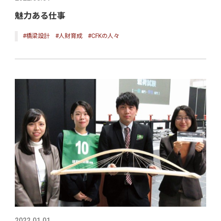
魅力ある仕事
#橋梁設計
#人財育成
#CFKの人々
2022.01.01