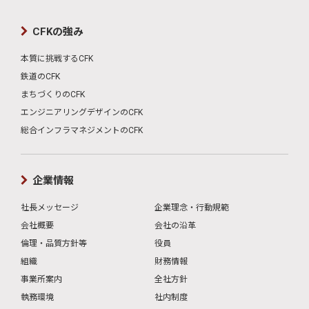
CFKの強み
本質に挑戦するCFK
鉄道のCFK
まちづくりのCFK
エンジニアリングデザインのCFK
総合インフラマネジメントのCFK
企業情報
社長メッセージ
企業理念・行動規範
会社概要
会社の沿革
倫理・品質方針等
役員
組織
財務情報
事業所案内
全社方針
執務環境
社内制度