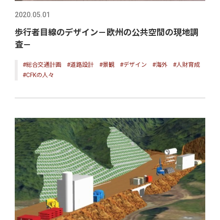
2020.05.01
歩行者目線のデザイン－欧州の公共空間の現地調
査－
#総合交通計画
#道路設計
#景観
#デザイン
#海外
#人財育成
#CFKの人々