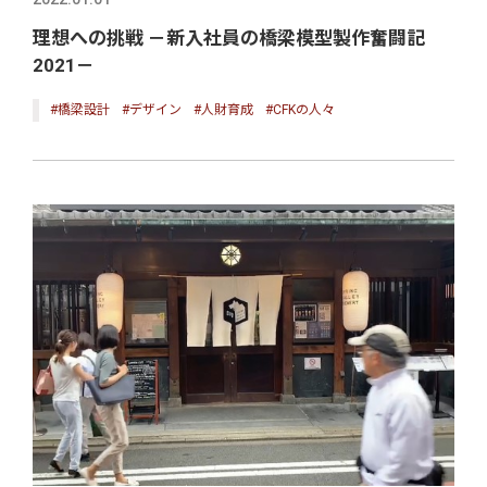
理想への挑戦 －新入社員の橋梁模型製作奮闘記
2021－
#橋梁設計
#デザイン
#人財育成
#CFKの人々