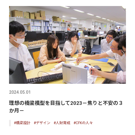
2024.05.01
理想の橋梁模型を目指して2023－焦りと不安の３
か月－
#橋梁設計
#デザイン
#人財育成
#CFKの人々