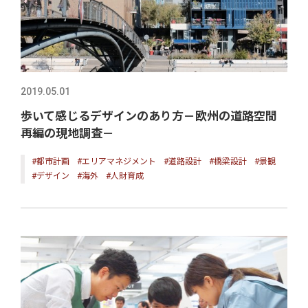
2019.05.01
歩いて感じるデザインのあり方－欧州の道路空間
再編の現地調査－
#都市計画
#エリアマネジメント
#道路設計
#橋梁設計
#景観
#デザイン
#海外
#人財育成