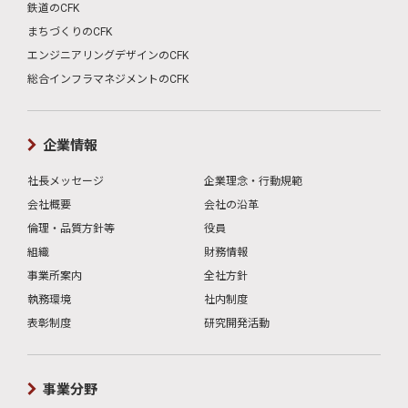
鉄道のCFK
まちづくりのCFK
エンジニアリングデザインのCFK
総合インフラマネジメントのCFK
企業情報
社長メッセージ
企業理念・行動規範
会社概要
会社の沿革
倫理・品質方針等
役員
組織
財務情報
事業所案内
全社方針
執務環境
社内制度
表彰制度
研究開発活動
事業分野