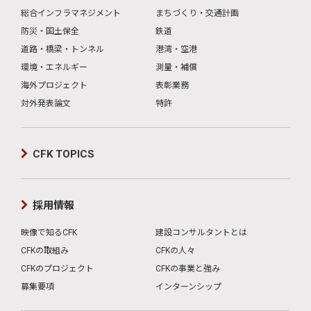
総合インフラマネジメント
まちづくり・交通計画
防災・国土保全
鉄道
道路・橋梁・トンネル
港湾・空港
環境・エネルギー
測量・補償
海外プロジェクト
表彰業務
対外発表論文
特許
CFK TOPICS
採用情報
映像で知るCFK
建設コンサルタントとは
CFKの取組み
CFKの人々
CFKのプロジェクト
CFKの事業と強み
募集要項
インターンシップ