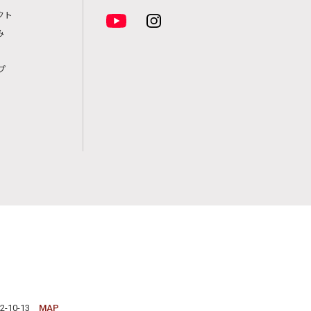
クト
み
プ
-10-13
MAP