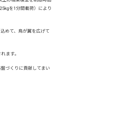
m以上の橋梁模型を制限時間
5kgを1分間載荷）により
いを込めて、鳥が翼を広げて
されます。
基盤づくりに貢献してまい