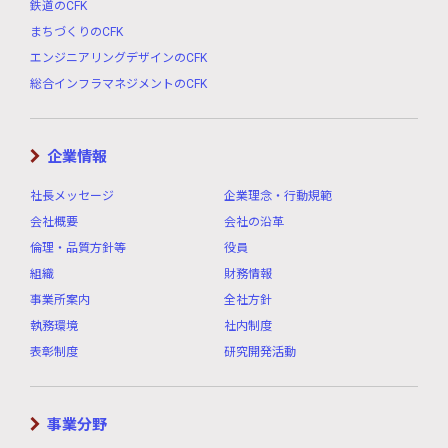
鉄道のCFK
まちづくりのCFK
エンジニアリングデザインのCFK
総合インフラマネジメントのCFK
企業情報
社長メッセージ
企業理念・行動規範
会社概要
会社の沿革
倫理・品質方針等
役員
組織
財務情報
事業所案内
全社方針
執務環境
社内制度
表彰制度
研究開発活動
事業分野