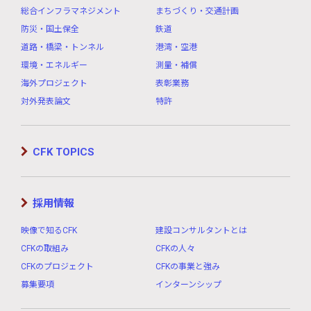
総合インフラマネジメント
まちづくり・交通計画
防災・国土保全
鉄道
道路・橋梁・トンネル
港湾・空港
環境・エネルギー
測量・補償
海外プロジェクト
表彰業務
対外発表論文
特許
CFK TOPICS
採用情報
映像で知るCFK
建設コンサルタントとは
CFKの取組み
CFKの人々
CFKのプロジェクト
CFKの事業と強み
募集要項
インターンシップ