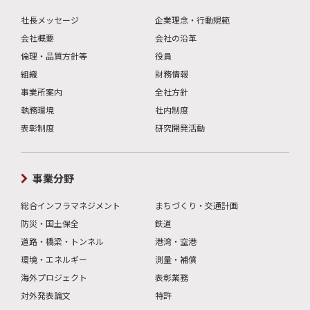
社長メッセージ
企業理念・行動規範
会社概要
会社の沿革
倫理・品質方針等
役員
組織
財務情報
事業所案内
全社方針
執務環境
社内制度
表彰制度
研究開発活動
事業分野
総合インフラマネジメント
まちづくり・交通計画
防災・国土保全
鉄道
道路・橋梁・トンネル
港湾・空港
環境・エネルギー
測量・補償
海外プロジェクト
表彰業務
対外発表論文
特許