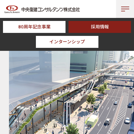
80周年記念事業
採用情報
インターンシップ
HOME
採用情報
CFKのプロジェクト
​​三宮駅周辺歩行者デッキ設