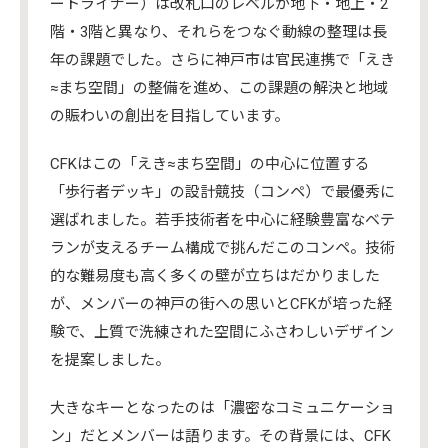
ートライナー）は改札口のレベルが地下・地上・2
階・3階と異なり、それらをつなぐ動線の整理は長
年の課題でした。さらに神戸市は官民連携で「えき
≈まち空間」の整備を進め、この課題の解決と地域
の賑わいの創出を目指しています。
CFKはこの「えき≈まち空間」の中心に位置する
「歩行者デッキ」の設計競技（コンペ）で最優秀に
選ばれました。若手技術者を中心に経験豊富なベテ
ランが支えるチーム構成で挑んだこのコンペ。技術
的な難易度も高く多くの壁が立ちはだかりました
が、メンバーの神戸の街への思いとCFKが培った経
験で、上質で洗練された空間にふさわしいデザイン
を提案しました。
大きなキーとなったのは「濃密なコミュニケーショ
ン」だとメンバーは語ります。その背景には、CFK