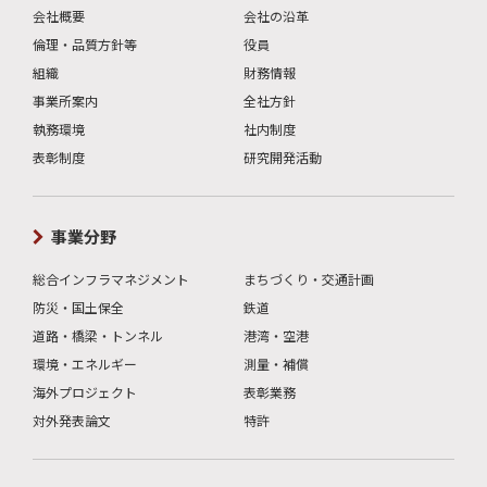
会社概要
会社の沿革
倫理・品質方針等
役員
組織
財務情報
事業所案内
全社方針
執務環境
社内制度
表彰制度
研究開発活動
事業分野
総合インフラマネジメント
まちづくり・交通計画
防災・国土保全
鉄道
道路・橋梁・トンネル
港湾・空港
環境・エネルギー
測量・補償
海外プロジェクト
表彰業務
対外発表論文
特許