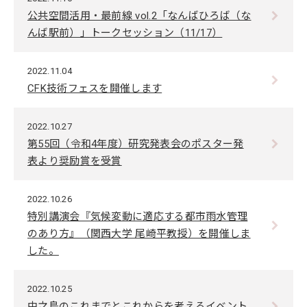
公共空間活用・最前線 vol.2「なんばひろば（な
んば駅前）」トークセッション（11/17）
2022.11.04
CFK技術フェスを開催します
2022.10.27
第55回（令和4年度）研究発表会のポスター発
表より奨励賞を受賞
2022.10.26
特別講演会『気候変動に適応する都市⾬⽔管理
のあり⽅』（関西大学 尾崎平教授）を開催しま
した。
2022.10.25
中之島のこれまでとこれからを考えるイベント