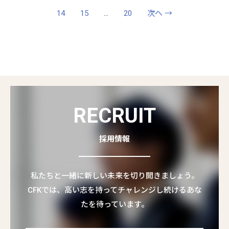
14
15
…
20
次へ →
RECRUIT
採用情報
私たちと一緒に新しい未来を切り開きましょう。
CFKでは、高い志を持ってチャレンジし続けるあな
たを待っています。