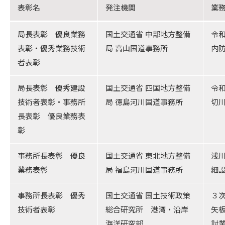
表彰名
発注機関
業
局長表彰 優良業務
国土交通省 中部地方整備
令
表彰・優秀業務技術
局 高山国道事務所
内
者表彰
局長表彰 優秀建設
国土交通省 四国地方整備
令
技術者表彰・事務所
局 徳島河川国道事務所
切
長表彰 優良業務表
彰
事務所長表彰 優良
国土交通省 東北地方整備
浅
業務表彰
局 福島河川国道事務所
細
事務所長表彰 優秀
国土交通省 国土技術政策
３
技術者表彰
総合研究所 港湾・沿岸
矢
海洋研究部
討