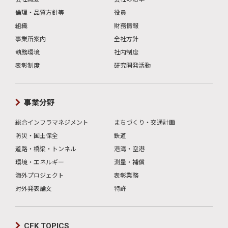
倫理・品質方針等
役員
組織
財務情報
事業所案内
全社方針
執務環境
社内制度
表彰制度
研究開発活動
事業分野
総合インフラマネジメント
まちづくり・交通計画
防災・国土保全
鉄道
道路・橋梁・トンネル
港湾・空港
環境・エネルギー
測量・補償
海外プロジェクト
表彰業務
対外発表論文
特許
CFK TOPICS