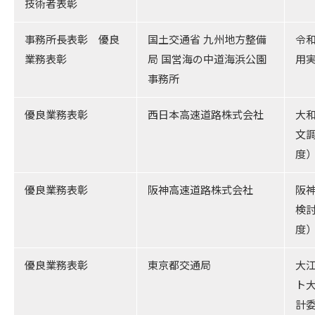
技術者表彰
事務所長表彰 優良
国土交通省 九州地方整備
令
業務表彰
局 国営海の中道海浜公園
用
事務所
優良業務表彰
西日本高速道路株式会社
大
文
度
優良業務表彰
阪神高速道路株式会社
阪
検
度
優良業務表彰
東京都交通局
大
ト
計