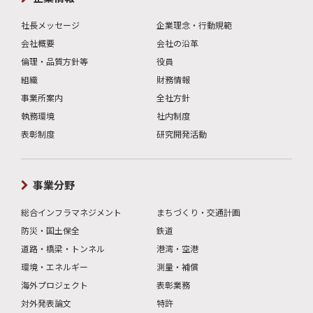
社長メッセージ
企業理念・行動規範
会社概要
会社の沿革
倫理・品質方針等
役員
組織
財務情報
事業所案内
全社方針
執務環境
社内制度
表彰制度
研究開発活動
事業分野
総合インフラマネジメント
まちづくり・交通計画
防災・国土保全
鉄道
道路・橋梁・トンネル
港湾・空港
環境・エネルギー
測量・補償
海外プロジェクト
表彰業務
対外発表論文
特許