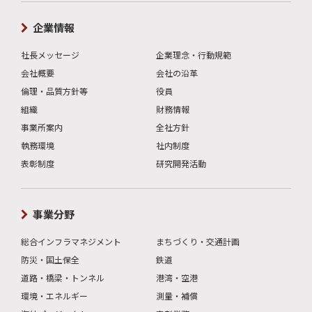
企業情報
社長メッセージ
企業理念・行動規範
会社概要
会社の沿革
倫理・品質方針等
役員
組織
財務情報
事業所案内
全社方針
執務環境
社内制度
表彰制度
研究開発活動
事業分野
総合インフラマネジメント
まちづくり・交通計画
防災・国土保全
鉄道
道路・橋梁・トンネル
港湾・空港
環境・エネルギー
測量・補償