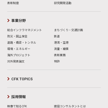
表彰制度
研究開発活動
事業分野
総合インフラマネジメント
まちづくり・交通計画
防災・国土保全
鉄道
道路・橋梁・トンネル
港湾・空港
環境・エネルギー
測量・補償
海外プロジェクト
表彰業務
対外発表論文
特許
CFK TOPICS
採用情報
映像で知るCFK
建設コンサルタントとは