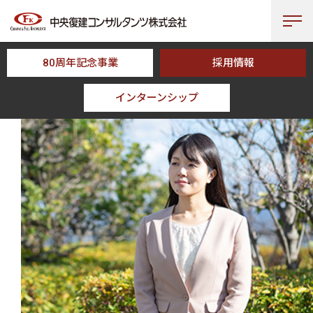
80周年記念事業
採用情報
インターンシップ
HOME
採用情報
CFKの人々
上保 恵理佳