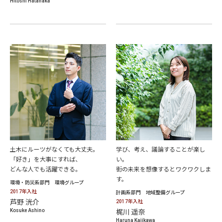
Hitoshi Hatanaka
土木にルーツがなくても大丈夫。
学び、考え、議論することが楽し
「好き」を大事にすれば、
い。
どんな人でも活躍できる。
街の未来を想像するとワクワクしま
す。
環境・防災系部門 環境グループ
2017年入社
計画系部門 地域整備グループ
芦野 洸介
2017年入社
Kosuke Ashino
梶川 遥奈
Haruna Kajikawa