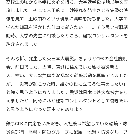
高校生の頃から地学に関心を持ち、大学進学後は地形学を専
攻しました。そこで人工的に土砂崩れを発生させる実験の映
像を見て、土砂崩れという現象に興味を持ちました。大学で
学んだ知識を活かした仕事に就きたいーー。そう思い就職活
動時、大学の先生に相談したところ、建設コンサルタントを
紹介されました。
そんな折、発生した東日本大震災。ちょうどCFKの会社説明
会、前日でした。当時、茨城に住んでいた私は被災者の一
人。幸い、大きな負傷や混乱なく就職活動を再開できました
が、「災害が起こった時、誰かの役に立てる仕事をしたい」
と強く思うようになりました。震災は日本に甚大な被害を与
えましたが、同時に私が建設コンサルタントとして働きたい
と思うようになった理由でもあります。
無事CFKに内定をいただき、入社後は希望していた環境・防
災系部門 地盤・防災グループに配属。地盤・防災グループ