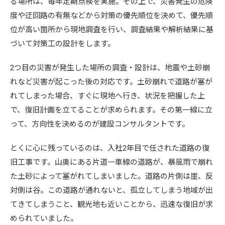
る場所は、毎年定期点検を実施。その上で、災害発生の危険
度や迂回路の有無などから対策の優先順位を決めて、優先順
位が高い箇所から現地調査を行い、調査結果や解析結果に基
づいて対策工の設計をします。
2つ目の災害が発生した場所の調査・設計は、地震や土砂崩
れなど災害が起こった後の対応です。土砂崩れで道路が塞が
れてしまった場合、すぐに現地へ行き、状況を把握した上
で、復旧計画を立てることが求められます。その第一線に立
って、方向性を決めるのが建設コンサルタントです。
とくに心に残っているのは、入社2年目で任された道路の復
旧工事です。山奥にある片道一車線の道路が、暴風雨で崩れ
た土砂によって塞がれてしまいました。道路の片側は崖、反
対側は谷。この道路が通れないと、孤立してしまう地域が出
てきてしまうこと、観光地も近いことから、迅速な復旧が求
められていました。