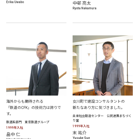
Erika Uwabo
中邨 亮太
Ryota Nakamura
海外からも期待される
女川町で建設コンサルタントの
「鉄道のCFK」の技術力は誇りで
新たなあり方に気づきました。
す。
未来社会創造センター 公民連携まちづく
り室
鉄道系部門 東京鉄道グループ
1999年入社
1999年入社
末 祐介
畠中 仁
Yusuke Sue