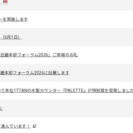
。
ーを実施します
（6月1日）
近畿本部フォーラム2026」ご来場のお礼
畿本部フォーラム2026に出展します
て本社1TTANの木製カウンター『PALETTE』が特別賞を受賞しまし
た
 進んでいます！