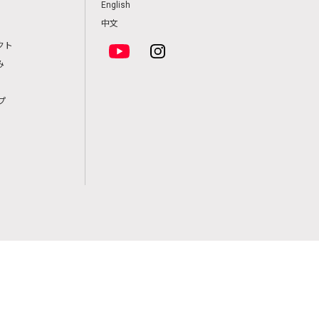
English
中文
クト
み
プ