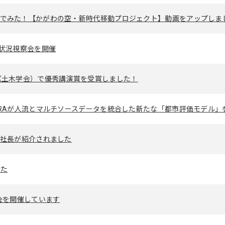
んでみた！【かがわの空・新時代移動プロジェクト】動画をアップしま
作状況視察会を開催
（土木学会）で優秀講演賞を受賞しました！
TRAが人流とマルチソースデータを統合した新たな「都市評価モデル」
水社長が紹介されました
した
会を開催しています