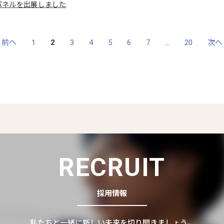
パネルを出展しました
 前へ
1
2
3
4
5
6
7
…
20
次へ
RECRUIT
採用情報
私たちと一緒に新しい未来を切り開きましょう。