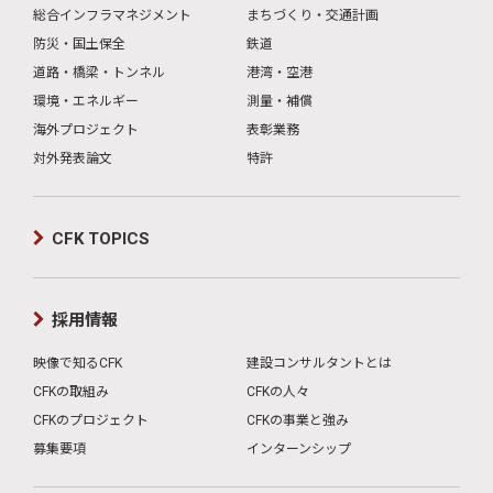
総合インフラマネジメント
まちづくり・交通計画
防災・国土保全
鉄道
道路・橋梁・トンネル
港湾・空港
環境・エネルギー
測量・補償
海外プロジェクト
表彰業務
対外発表論文
特許
CFK TOPICS
採用情報
映像で知るCFK
建設コンサルタントとは
CFKの取組み
CFKの人々
CFKのプロジェクト
CFKの事業と強み
募集要項
インターンシップ