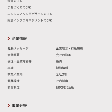
鉄道のCFK
まちづくりのCFK
エンジニアリングデザインのCFK
総合インフラマネジメントのCFK
企業情報
社長メッセージ
企業理念・行動規範
会社概要
会社の沿革
倫理・品質方針等
役員
組織
財務情報
事業所案内
全社方針
執務環境
社内制度
表彰制度
研究開発活動
事業分野