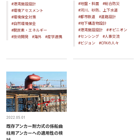
#地盤・斜面
#総合防災
#港湾施設設計
#河川、砂防、上下水道
#環境アセスメント
#都市鉄道
#道路設計
#環境保全対策
#地下構造物設計
#自然環境保全
#港湾施設設計
#オピニオン
#脱炭素・エネルギー
#センシング
#人事交流
#技術開発
#海外
#産学連携
#ビジョン
#CFKの人々
2022.05.01
既存アンカー耐力式の係船曲
柱用アンカーへの適用性の検