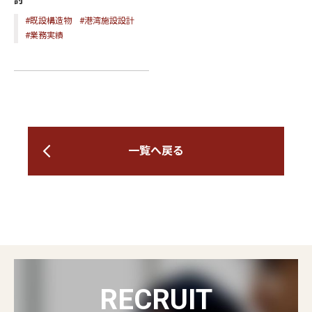
討
#既設構造物
#港湾施設設計
#業務実績
一覧へ戻る
RECRUIT