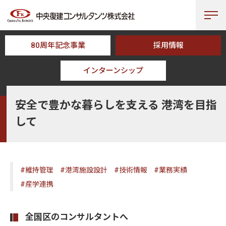
80周年記念事業
採用情報
インターンシップ
HOME
CFK TOPICS
安全で豊かな暮らしを支える 港湾を目指して
安全で豊かな暮らしを支える 港湾を目指
して
#維持管理
#港湾施設設計
#技術情報
#業務実績
#産学連携
全国区のコンサルタントへ