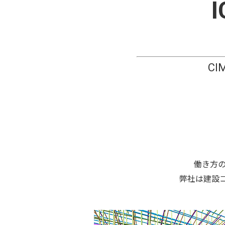
CI
働き方
弊社は建設