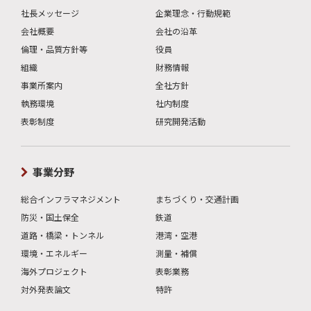
社長メッセージ
企業理念・行動規範
会社概要
会社の沿革
倫理・品質方針等
役員
組織
財務情報
事業所案内
全社方針
執務環境
社内制度
表彰制度
研究開発活動
事業分野
総合インフラマネジメント
まちづくり・交通計画
防災・国土保全
鉄道
道路・橋梁・トンネル
港湾・空港
環境・エネルギー
測量・補償
海外プロジェクト
表彰業務
対外発表論文
特許