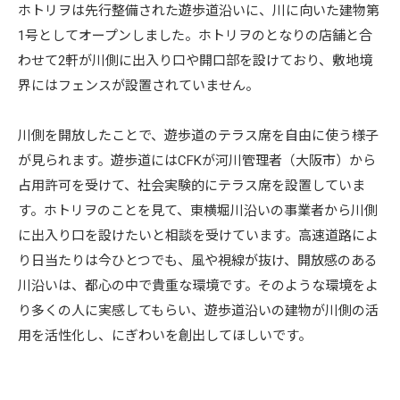
ホトリヲは先行整備された遊歩道沿いに、川に向いた建物第
1号としてオープンしました。ホトリヲのとなりの店舗と合
わせて2軒が川側に出入り口や開口部を設けており、敷地境
界にはフェンスが設置されていません。
川側を開放したことで、遊歩道のテラス席を自由に使う様子
が見られます。遊歩道にはCFKが河川管理者（大阪市）から
占用許可を受けて、社会実験的にテラス席を設置していま
す。ホトリヲのことを見て、東横堀川沿いの事業者から川側
に出入り口を設けたいと相談を受けています。高速道路によ
り日当たりは今ひとつでも、風や視線が抜け、開放感のある
川沿いは、都心の中で貴重な環境です。そのような環境をよ
り多くの人に実感してもらい、遊歩道沿いの建物が川側の活
用を活性化し、にぎわいを創出してほしいです。