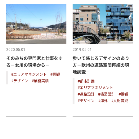
2020.05.01
2019.05.01
そのみちの専門家と仕事をす
歩いて感じるデザインのあり
る－女川の現場から－
方－欧州の道路空間再編の現
地調査－
#エリアマネジメント
#景観
#デザイン
#業務実績
#都市計画
#エリアマネジメント
#道路設計
#橋梁設計
#景観
#デザイン
#海外
#人財育成