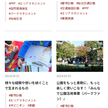
#都市計画
#総合交通計画
#PPP
#エリアマネジメント
#交通施設計画
#PPP
#自然環境保全
#エリアマネジメント
#パークマネジメント
#業務実績
#地域交流
2024.05.01
2024.03.01
様々な経験や想いを紡ぐこと
公園をもっと柔軟に、もっと
で生まれるもの
楽しく使いこなす！『みんな
で公園活用事業（パークファ
#都市計画
ン）』
#エリアマネジメント
#オピニオン
#景観
#都市計画