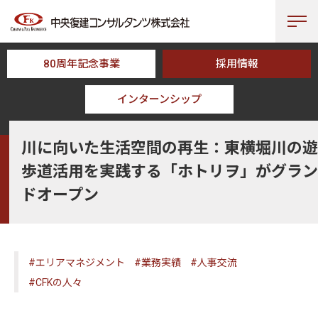
80周年記念事業
採用情報
インターンシップ
HOME
CFK TOPICS
川に向いた生活空間の再生：東横堀川の遊歩道活
川に向いた生活空間の再生：東横堀川の遊
歩道活用を実践する「ホトリヲ」がグラン
ドオープン
#エリアマネジメント
#業務実績
#人事交流
#CFKの人々