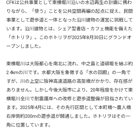
CFKは公共事業として東横堀川沿いの水辺再生の計画に携わ
りながら、「使う」ことを公共空間再編の起点に捉え、民間
事業として遊歩道と一体となった沿川建物の運営に挑戦して
います。沿川建物とは、シェア型書店・カフェ機能を備えた
「ホトリヲ」。このホトリヲが2025年8月30日にグランドオ
ープンしました。
東横堀川は大阪都心を南北に流れ、中之島と道頓堀を結ぶ約
2.4kmの川です。水都大阪を象徴する「水の回廊」の一角で
すが、川の上空に阪神高速道路の高架橋がかかり、存在感が
ありません。しかし今後大阪市により、20年程度をかけて東
横堀川全川で耐震護岸への改修と遊歩道整備が目指されてい
ます。2025年4月には、その先行区間として本町橋～農人橋
右岸側約200mの遊歩道が開通しました。ホトリヲはその一
角に位置しています。