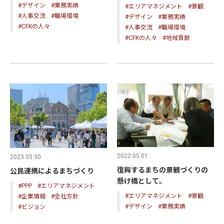
#デザイン
#業務実績
#エリアマネジメント
#景観
#人事交流
#職場環境
#デザイン
#業務実績
#CFKの人々
#人事交流
#職場環境
#CFKの人々
#地域貢献
2022.05.01
2023.05.30
復興するまちの景観づくりの
公民連携によるまちづくり
懸け橋として。
#PPP
#エリアマネジメント
#エリアマネジメント
#景観
#企業情報
#全社方針
#デザイン
#業務実績
#ビジョン