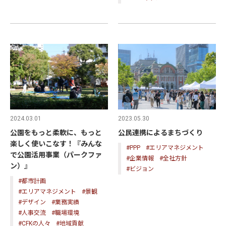
2023.05.30
2024.03.01
公民連携によるまちづくり
公園をもっと柔軟に、もっと
楽しく使いこなす！『みんな
#PPP
#エリアマネジメント
で公園活用事業（パークファ
#企業情報
#全社方針
ン）』
#ビジョン
#都市計画
#エリアマネジメント
#景観
#デザイン
#業務実績
#人事交流
#職場環境
#CFKの人々
#地域貢献