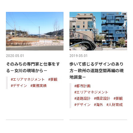
2020.05.01
2019.05.01
そのみちの専門家と仕事をす
歩いて感じるデザインのあり
る－女川の現場から－
方－欧州の道路空間再編の現
地調査－
#エリアマネジメント
#景観
#デザイン
#業務実績
#都市計画
#エリアマネジメント
#道路設計
#橋梁設計
#景観
#デザイン
#海外
#人財育成