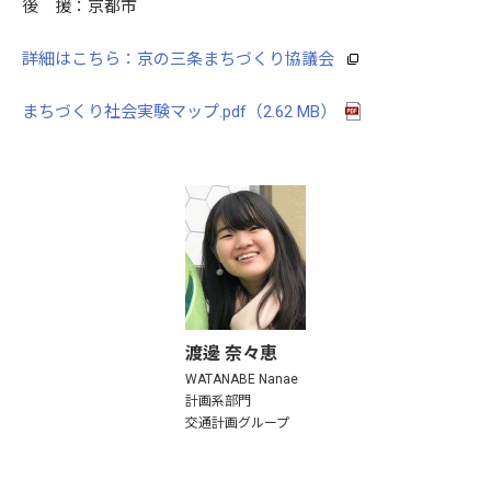
後 援：京都市
詳細はこちら：京の三条まちづくり協議会
まちづくり社会実験マップ.pdf（2.62 MB）
渡邊 奈々恵
WATANABE Nanae
計画系部門
交通計画グループ