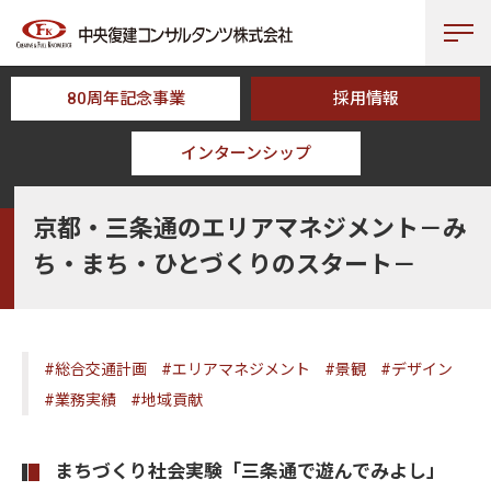
80周年記念事業
採用情報
インターンシップ
HOME
CFK TOPICS
京都・三条通のエリアマネジメント－みち・まち
京都・三条通のエリアマネジメント－み
ち・まち・ひとづくりのスタート－
#総合交通計画
#エリアマネジメント
#景観
#デザイン
#業務実績
#地域貢献
まちづくり社会実験「三条通で遊んでみよし」