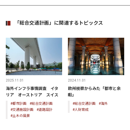
「総合交通計画」に関連するトピックス
2025.11.01
2024.11.01
海外インフラ事情調査 イタ
欧州視察からみた「都市と余
リア オーストリア スイス
暇」
#都市計画
#総合交通計画
#総合交通計画
#海外
#交通施設計画
#道路設計
#人財育成
#土木の風景