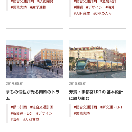
#総合交通計画
#道路設計
#総合交通計画
#技術開発
#景観
#デザイン
#海外
#業務実績
#産学連携
#人財育成
#CFKの人々
2015.05.01
2019.05.01
芳賀・宇都宮LRTの 基本設計
まちの個性が光る南欧のトラ
に取り組む
ム
#総合交通計画
#新交通・LRT
#都市計画
#総合交通計画
#業務実績
#新交通・LRT
#デザイン
#海外
#人財育成