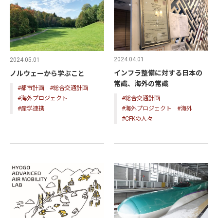
2024.04.01
2024.05.01
インフラ整備に対する日本の
ノルウェーから学ぶこと
常識、海外の常識
#都市計画
#総合交通計画
#海外プロジェクト
#総合交通計画
#産学連携
#海外プロジェクト
#海外
#CFKの人々