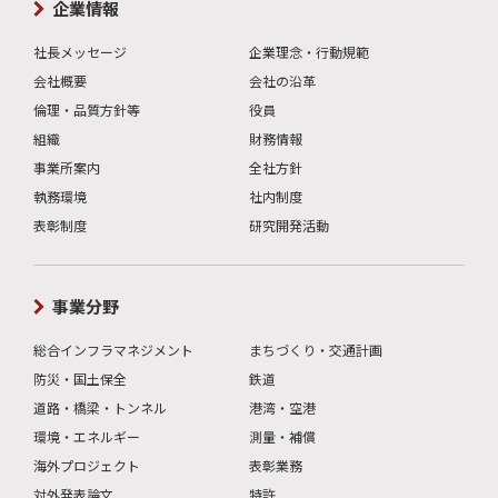
企業情報
社長メッセージ
企業理念・行動規範
会社概要
会社の沿革
倫理・品質方針等
役員
組織
財務情報
事業所案内
全社方針
執務環境
社内制度
表彰制度
研究開発活動
事業分野
総合インフラマネジメント
まちづくり・交通計画
防災・国土保全
鉄道
道路・橋梁・トンネル
港湾・空港
環境・エネルギー
測量・補償
海外プロジェクト
表彰業務
対外発表論文
特許