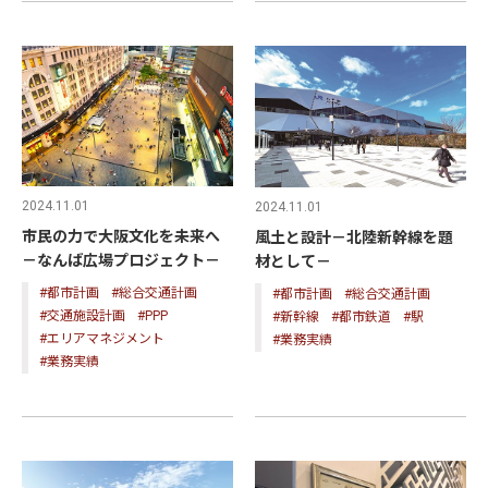
2024.11.01
2024.11.01
市民の力で大阪文化を未来へ
風土と設計－北陸新幹線を題
－なんば広場プロジェクト－
材として－
#都市計画
#総合交通計画
#都市計画
#総合交通計画
#交通施設計画
#PPP
#新幹線
#都市鉄道
#駅
#エリアマネジメント
#業務実績
#業務実績