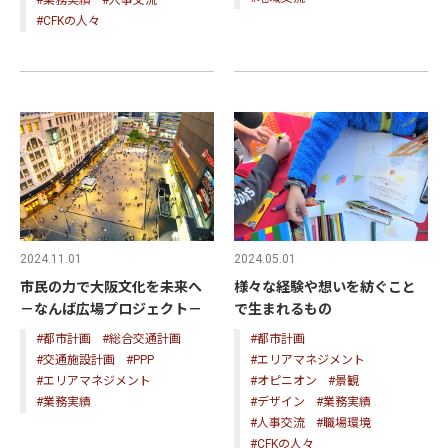
#業務実績
#人事交流
#CFKの人々
2024.11.01
2024.05.01
市民の力で大阪文化を未来へ
様々な経験や想いを紡ぐこと
－なんば広場プロジェクト－
で生まれるもの
#都市計画
#総合交通計画
#都市計画
#交通施設計画
#PPP
#エリアマネジメント
#エリアマネジメント
#オピニオン
#景観
#業務実績
#デザイン
#業務実績
#人事交流
#職場環境
#CFKの人々