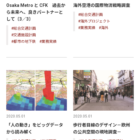
Osaka Metro と CFK 過去か
海外空港の国際物流戦略調査
ら未来へ、良きパートナーと
#総合交通計画
して〔3／3〕
#海外プロジェクト
#業務実績
#海外
#総合交通計画
#交通施設計画
#都市の地下鉄
#業務実績
2020.05.01
2020.05.01
歩行者目線のデザイン－欧州
「人の動き」をビッグデータ
の公共空間の現地調査－
から読み解く