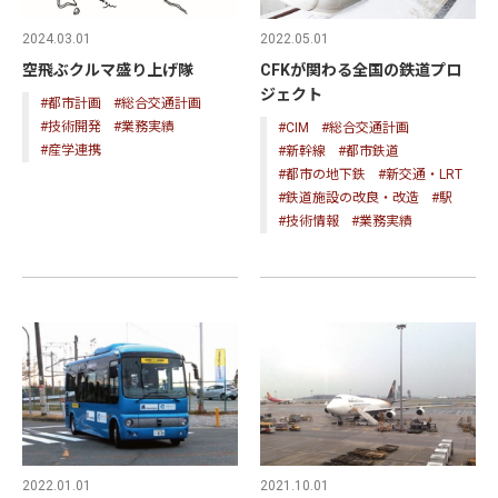
2024.03.01
2022.05.01
空飛ぶクルマ盛り上げ隊
CFKが関わる全国の鉄道プロ
ジェクト
#都市計画
#総合交通計画
#技術開発
#業務実績
#CIM
#総合交通計画
#産学連携
#新幹線
#都市鉄道
#都市の地下鉄
#新交通・LRT
#鉄道施設の改良・改造
#駅
#技術情報
#業務実績
2022.01.01
2021.10.01