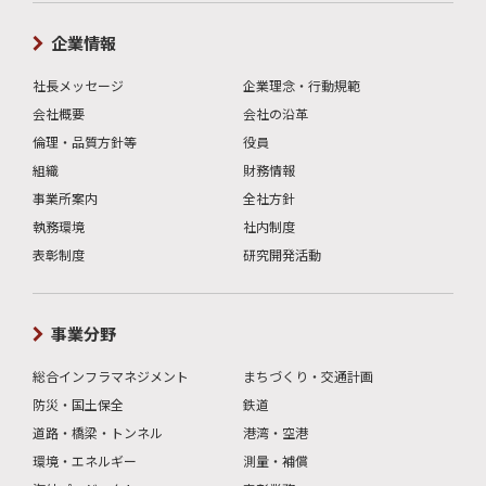
企業情報
社長メッセージ
企業理念・行動規範
会社概要
会社の沿革
倫理・品質方針等
役員
組織
財務情報
事業所案内
全社方針
執務環境
社内制度
表彰制度
研究開発活動
事業分野
総合インフラマネジメント
まちづくり・交通計画
防災・国土保全
鉄道
道路・橋梁・トンネル
港湾・空港
環境・エネルギー
測量・補償