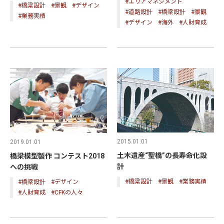
#エリアマネジメント
#橋梁設計
#景観
#デザイン
#道路設計
#橋梁設計
#景観
#業務実績
#デザイン
#海外
#人財育成
2015.01.01
2019.01.01
土木遺産“聖橋”の長寿命化設
橋梁模型製作 コンテスト2018
計
への挑戦
#橋梁設計
#景観
#業務実績
#橋梁設計
#デザイン
#人財育成
#CFKの人々