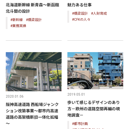
北海道新幹線 新青森～新函館
魅力ある仕事
北斗間の設計
#橋梁設計
#人財育成
#CFKの人々
#新幹線
#橋梁設計
#業務実績
2019.05.01
2020.01.06
歩いて感じるデザインのあり
阪神高速道路 西船場ジャンク
方－欧州の道路空間再編の現
ション改築事業～都市内高速
地調査－
道路の高架橋新旧一体化拡幅
～
#都市計画