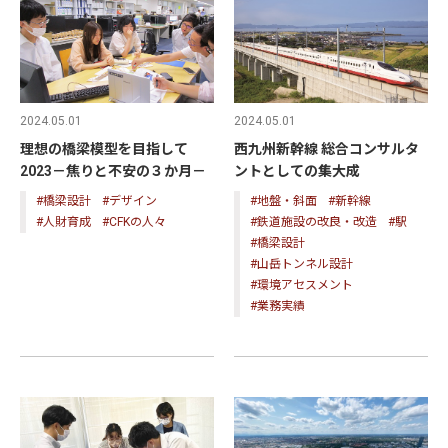
2024.05.01
2024.05.01
理想の橋梁模型を目指して
西九州新幹線 総合コンサルタ
2023－焦りと不安の３か月－
ントとしての集大成
#橋梁設計
#デザイン
#地盤・斜面
#新幹線
#人財育成
#CFKの人々
#鉄道施設の改良・改造
#駅
#橋梁設計
#山岳トンネル設計
#環境アセスメント
#業務実績