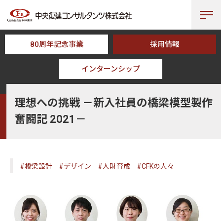
80周年記念事業
採用情報
インターンシップ
HOME
CFK TOPICS
理想への挑戦 －新入社員の橋梁模型製作奮闘記 20
理想への挑戦 －新入社員の橋梁模型製作
奮闘記 2021－
#橋梁設計
#デザイン
#人財育成
#CFKの人々