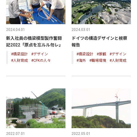
2024.03.01
2024.04.01
ドイツの構造デザインと視察
新入社員の橋梁模型製作奮闘
報告
記2022「原点を忘ルル勿レ」
#橋梁設計
#景観
#デザイン
#橋梁設計
#デザイン
#海外
#職場環境
#人財育成
#人財育成
#CFKの人々
2022.07.01
2022.05.01