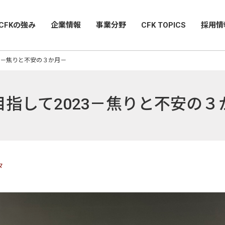
CFKの強み
企業情報
事業分野
CFK TOPICS
採用情
3－焦りと不安の３か月－
指して2023－焦りと不安の３
々