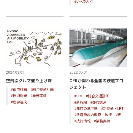
#CFKの人々
2024.03.01
2022.05.01
空飛ぶクルマ盛り上げ隊
CFKが関わる全国の鉄道プロ
ジェクト
#都市計画
#総合交通計画
#技術開発
#業務実績
#CIM
#総合交通計画
#産学連携
#新幹線
#都市鉄道
#都市の地下鉄
#新交通・LRT
#鉄道施設の改良・改造
#駅
#技術情報
#業務実績