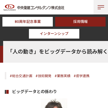
80周年記念事業
採用情報
インターンシップ
HOME
CFK TOPICS
「人の動き」をビッグデータから読み解く
「人の動き」をビッグデータから読み解く
#総合交通計画
#技術開発
#業務実績
#産学連携
ビッグデータとの係わり