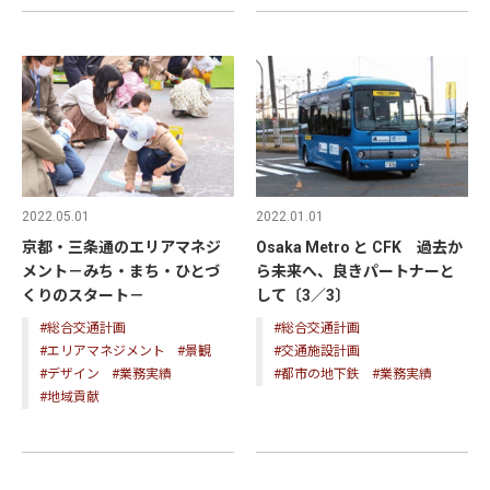
2022.05.01
2022.01.01
京都・三条通のエリアマネジ
Osaka Metro と CFK 過去か
メント－みち・まち・ひとづ
ら未来へ、良きパートナーと
くりのスタート－
して〔3／3〕
#総合交通計画
#総合交通計画
#エリアマネジメント
#景観
#交通施設計画
#デザイン
#業務実績
#都市の地下鉄
#業務実績
#地域貢献