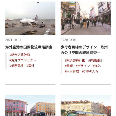
2020.05.01
2021.10.01
歩行者目線のデザイン－欧州
海外空港の国際物流戦略調査
の公共空間の現地調査－
#総合交通計画
#海外プロジェクト
#総合交通計画
#道路設計
#業務実績
#海外
#景観
#デザイン
#海外
#人財育成
#CFKの人々