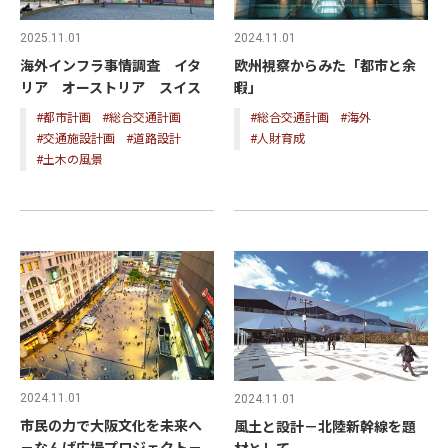
2025.11.01
2024.11.01
海外インフラ事情調査 イタ
欧州視察からみた「都市と余
リア オーストリア スイス
暇」
#都市計画
#総合交通計画
#総合交通計画
#海外
#交通施設計画
#道路設計
#人財育成
#土木の風景
2024.11.01
2024.11.01
市民の力で大阪文化を未来へ
風土と設計－北陸新幹線を題