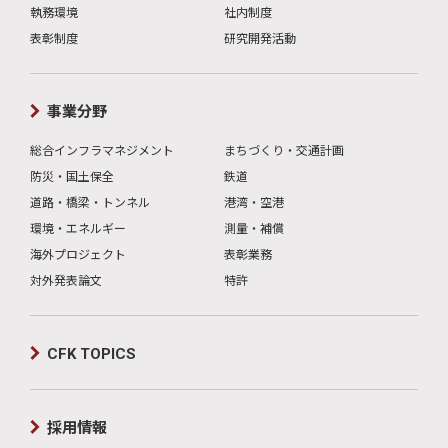
執務環境
社内制度
表彰制度
研究開発活動
事業分野
総合インフラマネジメント
まちづくり・交通計画
防災・国土保全
鉄道
道路・橋梁・トンネル
港湾・空港
環境・エネルギー
測量・補償
海外プロジェクト
表彰業務
対外発表論文
特許
CFK TOPICS
採用情報