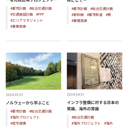
－なんば広場プロジェクト－
材として－
#都市計画
#総合交通計画
#都市計画
#総合交通計画
#交通施設計画
#PPP
#新幹線
#都市鉄道
#駅
#エリアマネジメント
#業務実績
#業務実績
2024.04.01
2024.05.01
インフラ整備に対する日本の
ノルウェーから学ぶこと
常識、海外の常識
#都市計画
#総合交通計画
#海外プロジェクト
#総合交通計画
#産学連携
#海外プロジェクト
#海外