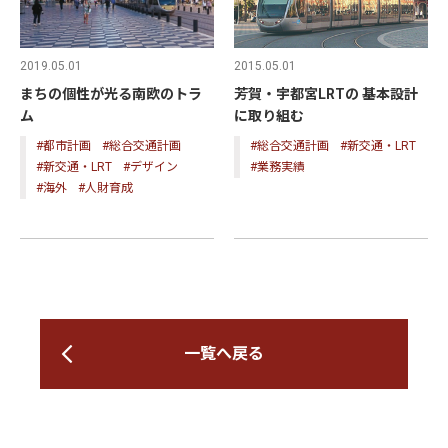
2015.05.01
2019.05.01
芳賀・宇都宮LRTの 基本設計
まちの個性が光る南欧のトラ
に取り組む
ム
#総合交通計画
#新交通・LRT
#都市計画
#総合交通計画
#業務実績
#新交通・LRT
#デザイン
#海外
#人財育成
一覧へ戻る