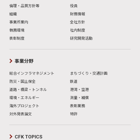
倫理・品質方針等
役員
組織
財務情報
事業所案内
全社方針
執務環境
社内制度
表彰制度
研究開発活動
事業分野
総合インフラマネジメント
まちづくり・交通計画
防災・国土保全
鉄道
道路・橋梁・トンネル
港湾・空港
環境・エネルギー
測量・補償
海外プロジェクト
表彰業務
対外発表論文
特許
CFK TOPICS