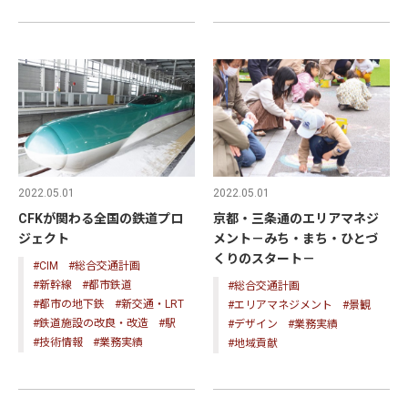
2022.05.01
2022.05.01
CFKが関わる全国の鉄道プロ
京都・三条通のエリアマネジ
ジェクト
メント－みち・まち・ひとづ
くりのスタート－
#CIM
#総合交通計画
#新幹線
#都市鉄道
#総合交通計画
#都市の地下鉄
#新交通・LRT
#エリアマネジメント
#景観
#鉄道施設の改良・改造
#駅
#デザイン
#業務実績
#技術情報
#業務実績
#地域貢献