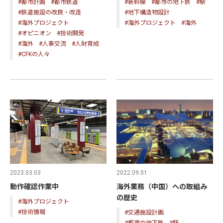
#都市計画
#都市鉄道
#新幹線
#都市の地下鉄
#駅
#鉄道施設の改良・改造
#地下構造物設計
#海外プロジェクト
#海外プロジェクト
#海外
#オピニオン
#技術開発
#海外
#人事交流
#人財育成
#CFKの人々
2023.03.03
2022.09.01
動作確認作業中
海外業務（中国）への取組み
の歴史
#海外プロジェクト
#技術情報
#交通施設計画