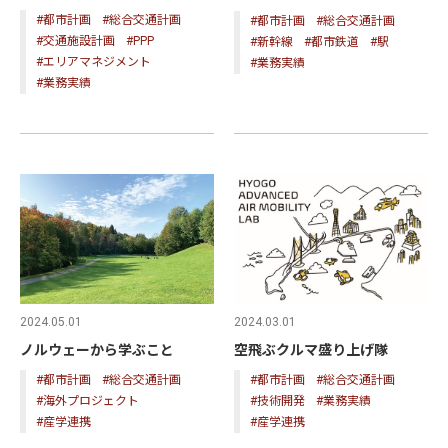
#都市計画
#総合交通計画
#都市計画
#総合交通計画
#交通施設計画
#PPP
#新幹線
#都市鉄道
#駅
#エリアマネジメント
#業務実績
#業務実績
2024.05.01
2024.03.01
ノルウェーから学ぶこと
空飛ぶクルマ盛り上げ隊
#都市計画
#総合交通計画
#都市計画
#総合交通計画
#海外プロジェクト
#技術開発
#業務実績
#産学連携
#産学連携