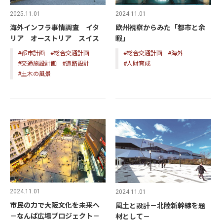
2025.11.01
2024.11.01
海外インフラ事情調査 イタ
欧州視察からみた「都市と余
リア オーストリア スイス
暇」
#都市計画
#総合交通計画
#総合交通計画
#海外
#交通施設計画
#道路設計
#人財育成
#土木の風景
2024.11.01
2024.11.01
市民の力で大阪文化を未来へ
風土と設計－北陸新幹線を題
－なんば広場プロジェクト－
材として－