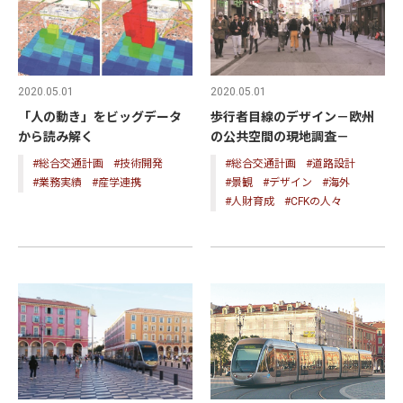
2020.05.01
2020.05.01
歩行者目線のデザイン－欧州
「人の動き」をビッグデータ
の公共空間の現地調査－
から読み解く
#総合交通計画
#道路設計
#総合交通計画
#技術開発
#景観
#デザイン
#海外
#業務実績
#産学連携
#人財育成
#CFKの人々