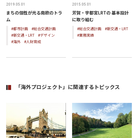
2015.05.01
2019.05.01
芳賀・宇都宮LRTの 基本設計
まちの個性が光る南欧のトラ
に取り組む
ム
#総合交通計画
#新交通・LRT
#都市計画
#総合交通計画
#業務実績
#新交通・LRT
#デザイン
#海外
#人財育成
「海外プロジェクト」に関連するトピックス