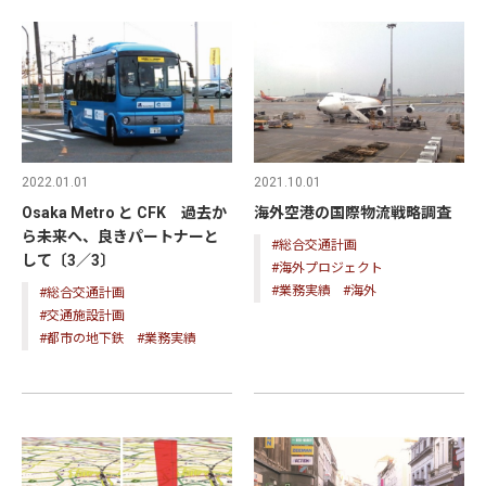
2022.01.01
2021.10.01
Osaka Metro と CFK 過去か
海外空港の国際物流戦略調査
ら未来へ、良きパートナーと
#総合交通計画
して〔3／3〕
#海外プロジェクト
#業務実績
#海外
#総合交通計画
#交通施設計画
#都市の地下鉄
#業務実績