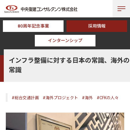
80周年記念事業
採用情報
インターンシップ
HOME
CFK TOPICS
インフラ整備に対する日本の常識、海外の常識
インフラ整備に対する日本の常識、海外の
常識
#総合交通計画
#海外プロジェクト
#海外
#CFKの人々