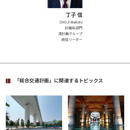
丁子 信
CHOJI Makoto
計画系部門
湾計画グループ
統括リーダー
「総合交通計画」に関連するトピックス