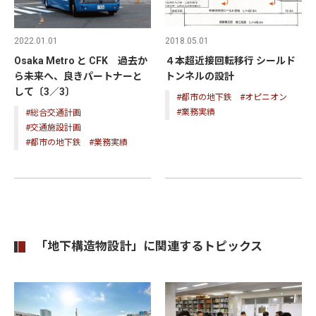
2022.01.01
2018.05.01
Osaka Metro と CFK 過去か
４本超近接回転移行 シールド
ら未来へ、良きパートナーと
トンネルの設計
して〔3／3〕
#都市の地下鉄
#オピニオン
#業務実績
#総合交通計画
#交通施設計画
#都市の地下鉄
#業務実績
「地下構造物設計」に関連するトピックス