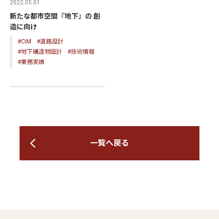
2022.05.01
新たな都市空間『地下』の 創
造に向け
#CIM
#道路設計
#地下構造物設計
#技術情報
#業務実績
一覧へ戻る