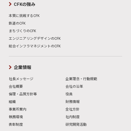
CFKの強み
本質に挑戦するCFK
鉄道のCFK
まちづくりのCFK
エンジニアリングデザインのCFK
総合インフラマネジメントのCFK
企業情報
社長メッセージ
企業理念・行動規範
会社概要
会社の沿革
倫理・品質方針等
役員
組織
財務情報
事業所案内
全社方針
執務環境
社内制度
表彰制度
研究開発活動