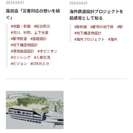
2024.04.01
2024.04.01
座談会「災害対応の想いを紡
海外鉄道設計プロジェクトを
ぐ」
肌感覚として知る
#地盤・斜面
#総合防災
#新幹線
#都市の地下鉄
#駅
#河川、砂防、上下水道
#地下構造物設計
#都市鉄道
#道路設計
#海外プロジェクト
#海外
#地下構造物設計
#港湾施設設計
#オピニオン
#センシング
#人事交流
#ビジョン
#CFKの人々