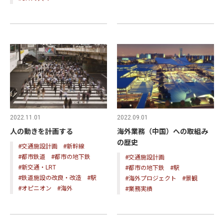
2022.11.01
2022.09.01
人の動きを計画する
海外業務（中国）への取組み
の歴史
#交通施設計画
#新幹線
#都市鉄道
#都市の地下鉄
#交通施設計画
#新交通・LRT
#都市の地下鉄
#駅
#鉄道施設の改良・改造
#駅
#海外プロジェクト
#景観
#オピニオン
#海外
#業務実績