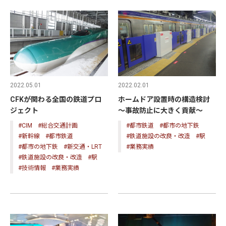
2022.05.01
2022.02.01
CFKが関わる全国の鉄道プロ
ホームドア設置時の構造検討
ジェクト
～事故防止に大きく貢献～
#CIM
#総合交通計画
#都市鉄道
#都市の地下鉄
#新幹線
#都市鉄道
#鉄道施設の改良・改造
#駅
#都市の地下鉄
#新交通・LRT
#業務実績
#鉄道施設の改良・改造
#駅
#技術情報
#業務実績