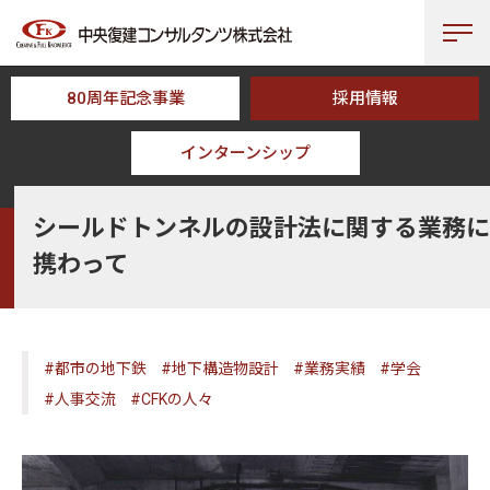
80周年記念事業
採用情報
インターンシップ
HOME
CFK TOPICS
シールドトンネルの設計法に関する業務に携わっ
シールドトンネルの設計法に関する業務に
携わって
#都市の地下鉄
#地下構造物設計
#業務実績
#学会
#人事交流
#CFKの人々