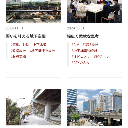
2024.11.01
2024.05.01
願いを叶える地下空間
幅広く柔軟な思考
#河川、砂防、上下水道
#CIM
#道路設計
#道路設計
#地下構造物設計
#地下構造物設計
#業務実績
#オピニオン
#ビジョン
#CFKの人々