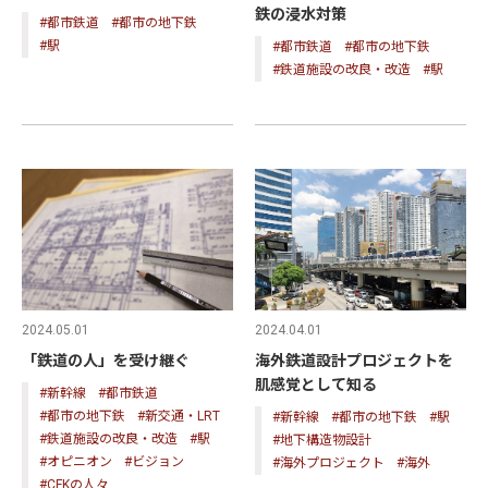
鉄の浸水対策
#都市鉄道
#都市の地下鉄
#駅
#都市鉄道
#都市の地下鉄
#鉄道施設の改良・改造
#駅
2024.04.01
2024.05.01
海外鉄道設計プロジェクトを
「鉄道の人」を受け継ぐ
肌感覚として知る
#新幹線
#都市鉄道
#都市の地下鉄
#新交通・LRT
#新幹線
#都市の地下鉄
#駅
#鉄道施設の改良・改造
#駅
#地下構造物設計
#オピニオン
#ビジョン
#海外プロジェクト
#海外
#CFKの人々