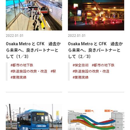
2022.01.01
2022.01.01
Osaka Metro と CFK 過去か
Osaka Metro と CFK 過去か
ら未来へ、良きパートナーと
ら未来へ、良きパートナーと
して〔1／3〕
して〔2／3〕
#都市の地下鉄
#保全技術
#都市の地下鉄
#鉄道施設の改良・改造
#駅
#鉄道施設の改良・改造
#業務実績
#業務実績